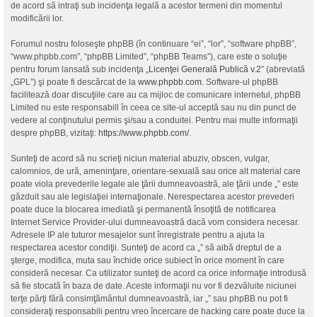
de acord să intraţi sub incidenţa legală a acestor termeni din momentul
modificării lor.
Forumul nostru foloseşte phpBB (în continuare “ei”, “lor”, “software phpBB”,
“www.phpbb.com”, “phpBB Limited”, “phpBB Teams”), care este o soluţie
pentru forum lansată sub incidenţa „
Licenţei Generală Publică v.2
” (abreviată
„GPL”) şi poate fi descărcat de la
www.phpbb.com
. Software-ul phpBB
facilitează doar discuţiile care au ca mijloc de comunicare internetul, phpBB
Limited nu este responsabill în ceea ce site-ul acceptă sau nu din punct de
vedere al conţinutului permis şi/sau a conduitei. Pentru mai multe informaţii
despre phpBB, vizitaţi:
https://www.phpbb.com/
.
Sunteţi de acord să nu scrieţi niciun material abuziv, obscen, vulgar,
calomnios, de ură, ameninţare, orientare-sexuală sau orice alt material care
poate viola prevederile legale ale ţării dumneavoastră, ale ţării unde „” este
găzduit sau ale legislaţiei internaţionale. Nerespectarea acestor prevederi
poate duce la blocarea imediată şi permanentă însoţită de notificarea
Internet Service Provider-ului dumneavoastră dacă vom considera necesar.
Adresele IP ale tuturor mesajelor sunt înregistrate pentru a ajuta la
respectarea acestor condiţii. Sunteţi de acord ca „” să aibă dreptul de a
şterge, modifica, muta sau închide orice subiect în orice moment în care
consideră necesar. Ca utilizator sunteţi de acord ca orice informaţie introdusă
să fie stocată în baza de date. Aceste informaţii nu vor fi dezvăluite niciunei
terţe părţi fără consimţământul dumneavoastră, iar „” sau phpBB nu pot fi
consideraţi responsabili pentru vreo încercare de hacking care poate duce la