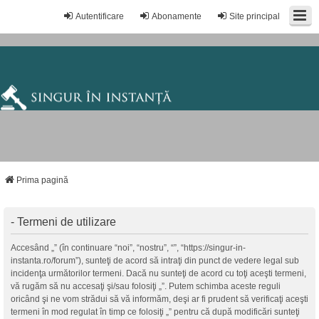
Autentificare
Abonamente
Site principal
Prima pagină
- Termeni de utilizare
Accesând „” (în continuare “noi”, “nostru”, “”, “https://singur-in-
instanta.ro/forum”), sunteţi de acord să intraţi din punct de vedere legal sub
incidenţa următorilor termeni. Dacă nu sunteţi de acord cu toţi aceşti termeni,
vă rugăm să nu accesaţi şi/sau folosiţi „”. Putem schimba aceste reguli
oricând şi ne vom strădui să vă informăm, deşi ar fi prudent să verificaţi aceşti
termeni în mod regulat în timp ce folosiţi „” pentru că după modificări sunteţi