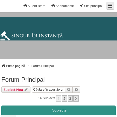
Autentificare
Abonamente
Site principal
Prima pagină
Forum Principal
Forum Principal
Căutare
Căutare Avansată
Subiect Nou
1
2
3
Următorul
56 Subiecte
Subiecte