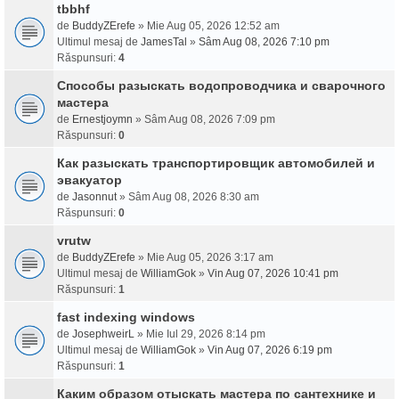
tbbhf
de
BuddyZErefe
» Mie Aug 05, 2026 12:52 am
Ultimul mesaj de
JamesTal
»
Sâm Aug 08, 2026 7:10 pm
Răspunsuri:
4
Способы разыскать водопроводчика и сварочного
мастера
de
Ernestjoymn
» Sâm Aug 08, 2026 7:09 pm
Răspunsuri:
0
Как разыскать транспортировщик автомобилей и
эвакуатор
de
Jasonnut
» Sâm Aug 08, 2026 8:30 am
Răspunsuri:
0
vrutw
de
BuddyZErefe
» Mie Aug 05, 2026 3:17 am
Ultimul mesaj de
WilliamGok
»
Vin Aug 07, 2026 10:41 pm
Răspunsuri:
1
fast indexing windows
de
JosephweirL
» Mie Iul 29, 2026 8:14 pm
Ultimul mesaj de
WilliamGok
»
Vin Aug 07, 2026 6:19 pm
Răspunsuri:
1
Каким образом отыскать мастера по сантехнике и