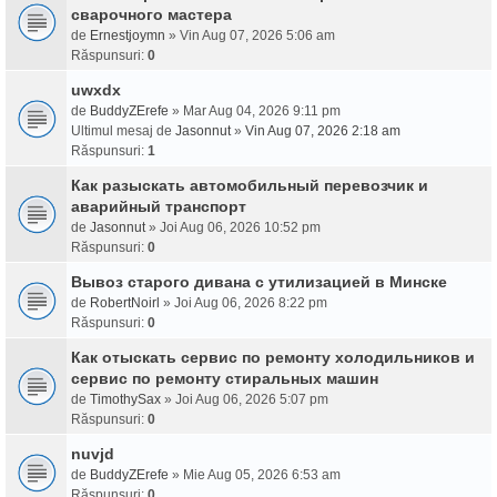
сварочного мастера
de
Ernestjoymn
» Vin Aug 07, 2026 5:06 am
Răspunsuri:
0
uwxdx
de
BuddyZErefe
» Mar Aug 04, 2026 9:11 pm
Ultimul mesaj de
Jasonnut
»
Vin Aug 07, 2026 2:18 am
Răspunsuri:
1
Как разыскать автомобильный перевозчик и
аварийный транспорт
de
Jasonnut
» Joi Aug 06, 2026 10:52 pm
Răspunsuri:
0
Вывоз старого дивана с утилизацией в Минске
de
RobertNoirl
» Joi Aug 06, 2026 8:22 pm
Răspunsuri:
0
Как отыскать сервис по ремонту холодильников и
сервис по ремонту стиральных машин
de
TimothySax
» Joi Aug 06, 2026 5:07 pm
Răspunsuri:
0
nuvjd
de
BuddyZErefe
» Mie Aug 05, 2026 6:53 am
Răspunsuri:
0