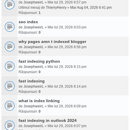
de
JosephweirL
» Mie Iul 29, 2026 8:57 pm
Ultimul mesaj de
ThierryHenry
»
Mar Aug 04, 2026 6:41 pm
Răspunsuri:
1
seo index
de
JosephweirL
» Mie Iul 29, 2026 9:03 pm
Răspunsuri:
0
why pages aren t indexed blogger
de
JosephweirL
» Mie Iul 29, 2026 8:56 pm
Răspunsuri:
0
fast indexing python
de
JosephweirL
» Mie Iul 29, 2026 8:15 pm
Răspunsuri:
0
fast indexing
de
JosephweirL
» Mie Iul 29, 2026 8:14 pm
Răspunsuri:
0
what is index linking
de
JosephweirL
» Mie Iul 29, 2026 8:09 pm
Răspunsuri:
0
fast indexing in outlook 2024
de
JosephweirL
» Mie Iul 29, 2026 8:07 pm