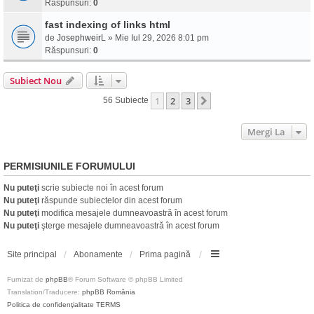
Răspunsuri:
0
fast indexing of links html
de
JosephweirL
» Mie Iul 29, 2026 8:01 pm
Răspunsuri:
0
Subiect Nou
1
2
3
Următorul
56 Subiecte
Mergi La
PERMISIUNILE FORUMULUI
Nu puteţi
scrie subiecte noi în acest forum
Nu puteţi
răspunde subiectelor din acest forum
Nu puteţi
modifica mesajele dumneavoastră în acest forum
Nu puteţi
şterge mesajele dumneavoastră în acest forum
Site principal
Abonamente
Prima pagină
Furnizat de
phpBB
® Forum Software © phpBB Limited
Translation/Traducere:
phpBB România
Politica de confidenţialitate
TERMS