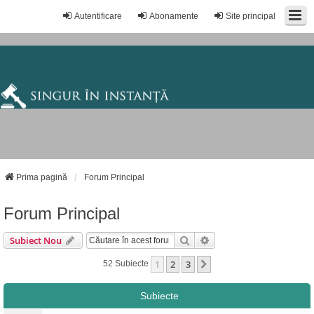
Autentificare
Abonamente
Site principal
Prima pagină
Forum Principal
Forum Principal
Căutare
Căutare Avansată
Subiect Nou
1
2
3
Următorul
52 Subiecte
Subiecte