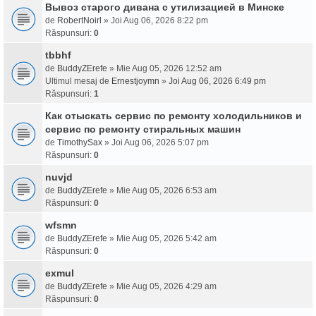
Вывоз старого дивана с утилизацией в Минске
de
RobertNoirl
» Joi Aug 06, 2026 8:22 pm
Răspunsuri:
0
tbbhf
de
BuddyZErefe
» Mie Aug 05, 2026 12:52 am
Ultimul mesaj de
Ernestjoymn
»
Joi Aug 06, 2026 6:49 pm
Răspunsuri:
1
Как отыскать сервис по ремонту холодильников и
сервис по ремонту стиральных машин
de
TimothySax
» Joi Aug 06, 2026 5:07 pm
Răspunsuri:
0
nuvjd
de
BuddyZErefe
» Mie Aug 05, 2026 6:53 am
Răspunsuri:
0
wfsmn
de
BuddyZErefe
» Mie Aug 05, 2026 5:42 am
Răspunsuri:
0
exmul
de
BuddyZErefe
» Mie Aug 05, 2026 4:29 am
Răspunsuri:
0