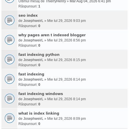
Ultimul mesaj de
ThierryHenry
»
Mar Aug 04, 2026 6:41 pm
Răspunsuri:
1
seo index
de
JosephweirL
» Mie Iul 29, 2026 9:03 pm
Răspunsuri:
0
why pages aren t indexed blogger
de
JosephweirL
» Mie Iul 29, 2026 8:56 pm
Răspunsuri:
0
fast indexing python
de
JosephweirL
» Mie Iul 29, 2026 8:15 pm
Răspunsuri:
0
fast indexing
de
JosephweirL
» Mie Iul 29, 2026 8:14 pm
Răspunsuri:
0
fast indexing windows
de
JosephweirL
» Mie Iul 29, 2026 8:14 pm
Răspunsuri:
0
what is index linking
de
JosephweirL
» Mie Iul 29, 2026 8:09 pm
Răspunsuri:
0