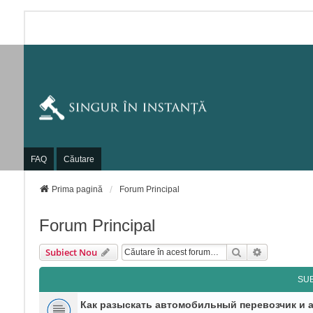
FAQ
Căutare
Prima pagină
Forum Principal
Forum Principal
Căutare
Căutare Av
Subiect Nou
SU
Как разыскать автомобильный перевозчик и 