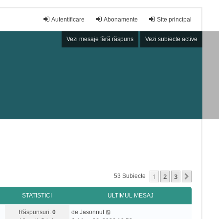
Autentificare
Abonamente
Site principal
Vezi mesaje fără răspuns
Vezi subiecte active
1
2
3
Următor
53 Subiecte
STATISTICI
ULTIMUL MESAJ
Răspunsuri:
0
de
Jasonnut