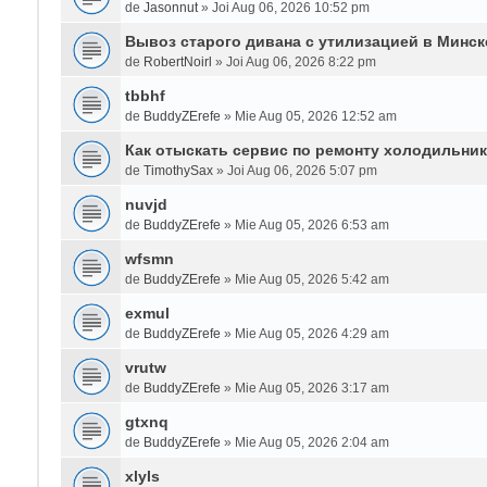
de
Jasonnut
» Joi Aug 06, 2026 10:52 pm
Вывоз старого дивана с утилизацией в Минск
de
RobertNoirl
» Joi Aug 06, 2026 8:22 pm
tbbhf
de
BuddyZErefe
» Mie Aug 05, 2026 12:52 am
Как отыскать сервис по ремонту холодильни
de
TimothySax
» Joi Aug 06, 2026 5:07 pm
nuvjd
de
BuddyZErefe
» Mie Aug 05, 2026 6:53 am
wfsmn
de
BuddyZErefe
» Mie Aug 05, 2026 5:42 am
exmul
de
BuddyZErefe
» Mie Aug 05, 2026 4:29 am
vrutw
de
BuddyZErefe
» Mie Aug 05, 2026 3:17 am
gtxnq
de
BuddyZErefe
» Mie Aug 05, 2026 2:04 am
xlyls