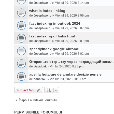
de
JosephweirL
» Mie Iul 29, 2026 8:14 pm
what is index linking
de
JosephweirL
» Mie Iul 29, 2026 8:09 pm
fast indexing in outlook 2024
de
JosephweirL
» Mie Iul 29, 2026 8:07 pm
fast indexing of links html
de
JosephweirL
» Mie Iul 29, 2026 8:01 pm
speedyindex google chrome
de
JosephweirL
» Mie Iul 29, 2026 8:01 pm
Отправьте открытку через подходящий канал
de
Davidcak
» Vin Iul 24, 2026 8:23 pm
apel la hotarare de anulare decizie pensie
de
panaitl49
» Vin Iun 23, 2023 10:51 am
Subiect Nou
Înapoi La Indexul Forumului
PERMISIUNILE FORUMULUI