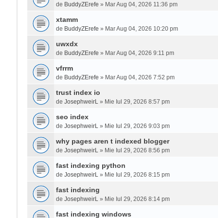
de
BuddyZErefe
» Mar Aug 04, 2026 11:36 pm
xtamm
de
BuddyZErefe
» Mar Aug 04, 2026 10:20 pm
uwxdx
de
BuddyZErefe
» Mar Aug 04, 2026 9:11 pm
vfrrm
de
BuddyZErefe
» Mar Aug 04, 2026 7:52 pm
trust index io
de
JosephweirL
» Mie Iul 29, 2026 8:57 pm
seo index
de
JosephweirL
» Mie Iul 29, 2026 9:03 pm
why pages aren t indexed blogger
de
JosephweirL
» Mie Iul 29, 2026 8:56 pm
fast indexing python
de
JosephweirL
» Mie Iul 29, 2026 8:15 pm
fast indexing
de
JosephweirL
» Mie Iul 29, 2026 8:14 pm
fast indexing windows