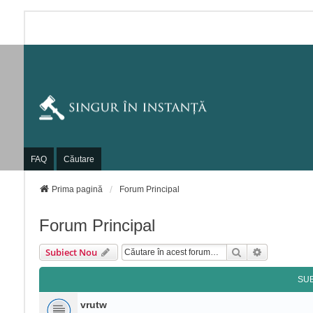
FAQ
Căutare
Prima pagină
Forum Principal
Forum Principal
Căutare
Căutare Av
Subiect Nou
SU
vrutw