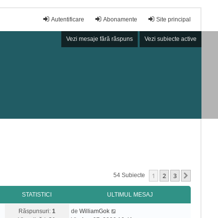
Autentificare
Abonamente
Site principal
Vezi mesaje fără răspuns
Vezi subiecte active
1
2
3
Următor
54 Subiecte
STATISTICI
ULTIMUL MESAJ
Răspunsuri:
1
de
WilliamGok