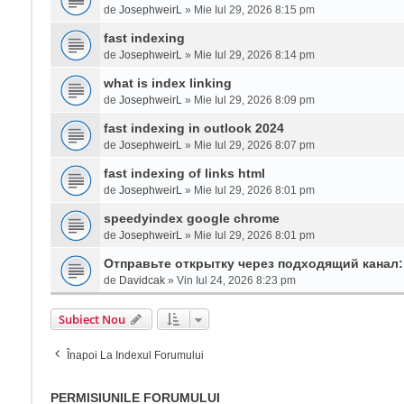
de
JosephweirL
» Mie Iul 29, 2026 8:15 pm
fast indexing
de
JosephweirL
» Mie Iul 29, 2026 8:14 pm
what is index linking
de
JosephweirL
» Mie Iul 29, 2026 8:09 pm
fast indexing in outlook 2024
de
JosephweirL
» Mie Iul 29, 2026 8:07 pm
fast indexing of links html
de
JosephweirL
» Mie Iul 29, 2026 8:01 pm
speedyindex google chrome
de
JosephweirL
» Mie Iul 29, 2026 8:01 pm
Отправьте открытку через подходящий канал
de
Davidcak
» Vin Iul 24, 2026 8:23 pm
Subiect Nou
Înapoi La Indexul Forumului
PERMISIUNILE FORUMULUI