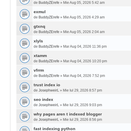
de
BuddyZErefe
» Mie Aug 05, 2026 5:42 am
exmul
de
BuddyZErefe
» Mie Aug 05, 2026 4:29 am
gtxnq
de
BuddyZErefe
» Mie Aug 05, 2026 2:04 am
xlyls
de
BuddyZErefe
» Mar Aug 04, 2026 11:36 pm
xtamm
de
BuddyZErefe
» Mar Aug 04, 2026 10:20 pm
vfrrm
de
BuddyZErefe
» Mar Aug 04, 2026 7:52 pm
trust index io
de
JosephweirL
» Mie Iul 29, 2026 8:57 pm
seo index
de
JosephweirL
» Mie Iul 29, 2026 9:03 pm
why pages aren t indexed blogger
de
JosephweirL
» Mie Iul 29, 2026 8:56 pm
fast indexing python