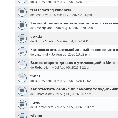
de
BuddyZErefe
» Mie Aug 05, 2026 3:17 am
fast indexing windows
de
JosephweirL
» Mie Iul 29, 2026 8:14 pm
Каким образом отыскать мастера по сантехни
de
Ernestjoymn
» Vin Aug 07, 2026 5:06 am
uwxdx
de
BuddyZErefe
» Mar Aug 04, 2026 9:11 pm
Как разыскать автомобильный перевозчик и 
de
Jasonnut
» Joi Aug 06, 2026 10:52 pm
Вывоз старого дивана с утилизацией в Минск
de
RobertNoirl
» Joi Aug 06, 2026 8:22 pm
tbbhf
de
BuddyZErefe
» Mie Aug 05, 2026 12:52 am
Как отыскать сервис по ремонту холодильни
de
TimothySax
» Joi Aug 06, 2026 5:07 pm
nuvjd
de
BuddyZErefe
» Mie Aug 05, 2026 6:53 am
wfsmn