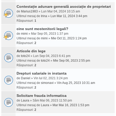
Contestație adunare generală asociație de proprietari
de
Marius1983
» Lun Mar 04, 2024 10:15 am
Ultimul mesaj de
Irina
»
Lun Mar 11, 2024 3:44 pm
Răspunsuri:
1
cine sunt mostenitorii legali?
de
mimi
» Mar Sep 05, 2023 1:37 pm
Ultimul mesaj de
mimi
»
Mie Oct 11, 2023 1:24 pm
Răspunsuri:
2
Articole din lege
de
toto24
» Lun Sep 04, 2023 6:41 pm
Ultimul mesaj de
toto24
»
Mie Sep 06, 2023 2:55 pm
Răspunsuri:
2
Drepturi salariale in instanta
de
Daniel
» Vin Iul 02, 2021 3:24 pm
Ultimul mesaj de
simonavi
»
Vin Aug 25, 2023 10:31 am
Răspunsuri:
2
Solicitare frauda informatica
de
Laura
» Sâm Mai 06, 2023 11:50 pm
Ultimul mesaj de
Laura
»
Mar Mai 16, 2023 1:53 pm
Răspunsuri:
2