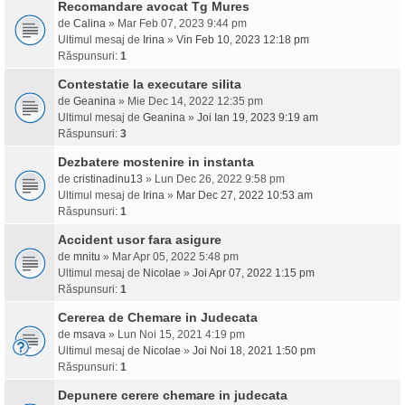
Recomandare avocat Tg Mures
de
Calina
» Mar Feb 07, 2023 9:44 pm
Ultimul mesaj de
Irina
»
Vin Feb 10, 2023 12:18 pm
Răspunsuri:
1
Contestatie la executare silita
de
Geanina
» Mie Dec 14, 2022 12:35 pm
Ultimul mesaj de
Geanina
»
Joi Ian 19, 2023 9:19 am
Răspunsuri:
3
Dezbatere mostenire in instanta
de
cristinadinu13
» Lun Dec 26, 2022 9:58 pm
Ultimul mesaj de
Irina
»
Mar Dec 27, 2022 10:53 am
Răspunsuri:
1
Accident usor fara asigure
de
mnitu
» Mar Apr 05, 2022 5:48 pm
Ultimul mesaj de
Nicolae
»
Joi Apr 07, 2022 1:15 pm
Răspunsuri:
1
Cererea de Chemare in Judecata
de
msava
» Lun Noi 15, 2021 4:19 pm
Ultimul mesaj de
Nicolae
»
Joi Noi 18, 2021 1:50 pm
Răspunsuri:
1
Depunere cerere chemare in judecata