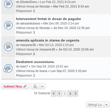
de
EliodorDoru
» Lun Feb 22, 2021 8:24 pm
Ultimul mesaj de
Nicolae
»
Mar Feb 23, 2021 8:43 am
Răspunsuri:
1
Intervenient fortat in dosar de pagube
de
alexandrasora
» Mie Dec 09, 2020 3:14 pm
Ultimul mesaj de
Nicolae
»
Joi Dec 10, 2020 12:35 pm
Răspunsuri:
1
amenda aplicata in starea de urgenta
de
maryane38
» Mie Oct 14, 2020 2:15 pm
Ultimul mesaj de
maryane38
»
Joi Oct 15, 2020 10:06 am
Răspunsuri:
2
Dezbatere succesiune.
de
Ioan7
» Vin Sep 04, 2020 10:52 am
Ultimul mesaj de
Ioana
»
Lun Sep 07, 2020 2:20 pm
Răspunsuri:
1
Subiect Nou
1
2
3
Anterior
Următorul
54 Subiecte
Mergi La