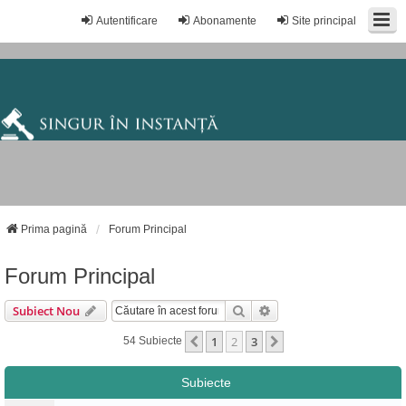
Autentificare
Abonamente
Site principal
Prima pagină
Forum Principal
Forum Principal
Căutare
Căutare Avansată
Subiect Nou
1
2
3
Anterior
Următorul
54 Subiecte
Subiecte