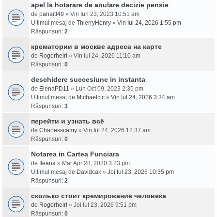
apel la hotarare de anulare decizie pensie
de
panaitl49
» Vin Iun 23, 2023 10:51 am
Ultimul mesaj de
ThierryHenry
»
Vin Iul 24, 2026 1:55 pm
Răspunsuri:
2
крематории в москве адреса на карте
de
Rogerheirl
» Vin Iul 24, 2026 11:10 am
Răspunsuri:
0
deschidere succesiune in instanta
de
ElenaPD11
» Lun Oct 09, 2023 2:35 pm
Ultimul mesaj de
Michaelcic
»
Vin Iul 24, 2026 3:34 am
Răspunsuri:
3
перейти и узнать всё
de
Charlesscamy
» Vin Iul 24, 2026 12:37 am
Răspunsuri:
0
Notarea in Cartea Funciara
de
Ileana
» Mar Apr 28, 2020 3:23 pm
Ultimul mesaj de
Davidcak
»
Joi Iul 23, 2026 10:35 pm
Răspunsuri:
2
сколько стоит кремирование человека
de
Rogerheirl
» Joi Iul 23, 2026 9:51 pm
Răspunsuri:
0