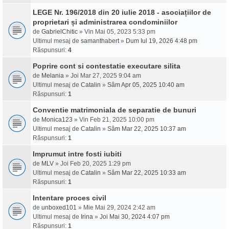
LEGE Nr. 196/2018 din 20 iulie 2018 - asociațiilor de
proprietari și administrarea condominiilor
de
GabrielChitic
» Vin Mai 05, 2023 5:33 pm
Ultimul mesaj de
samanthabert
»
Dum Iul 19, 2026 4:48 pm
Răspunsuri:
4
Poprire cont si contestatie executare silita
de
Melania
» Joi Mar 27, 2025 9:04 am
Ultimul mesaj de
Catalin
»
Sâm Apr 05, 2025 10:40 am
Răspunsuri:
1
Conventie matrimoniala de separatie de bunuri
de
Monica123
» Vin Feb 21, 2025 10:00 pm
Ultimul mesaj de
Catalin
»
Sâm Mar 22, 2025 10:37 am
Răspunsuri:
1
Imprumut intre fosti iubiti
de
MLV
» Joi Feb 20, 2025 1:29 pm
Ultimul mesaj de
Catalin
»
Sâm Mar 22, 2025 10:33 am
Răspunsuri:
1
Intentare proces civil
de
unboxed101
» Mie Mai 29, 2024 2:42 am
Ultimul mesaj de
Irina
»
Joi Mai 30, 2024 4:07 pm
Răspunsuri:
1