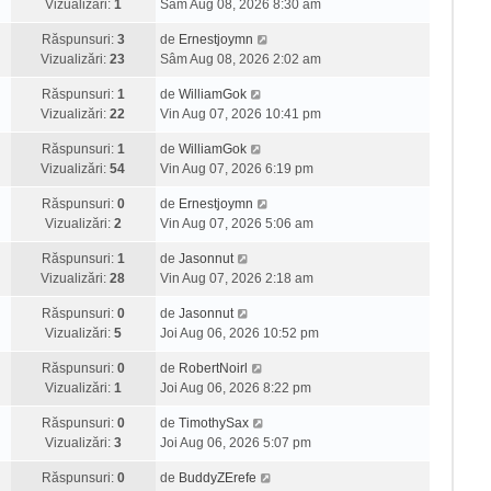
Vizualizări:
1
Sâm Aug 08, 2026 8:30 am
Răspunsuri:
3
de
Ernestjoymn
Vizualizări:
23
Sâm Aug 08, 2026 2:02 am
Răspunsuri:
1
de
WilliamGok
Vizualizări:
22
Vin Aug 07, 2026 10:41 pm
Răspunsuri:
1
de
WilliamGok
Vizualizări:
54
Vin Aug 07, 2026 6:19 pm
Răspunsuri:
0
de
Ernestjoymn
Vizualizări:
2
Vin Aug 07, 2026 5:06 am
Răspunsuri:
1
de
Jasonnut
Vizualizări:
28
Vin Aug 07, 2026 2:18 am
Răspunsuri:
0
de
Jasonnut
Vizualizări:
5
Joi Aug 06, 2026 10:52 pm
Răspunsuri:
0
de
RobertNoirl
Vizualizări:
1
Joi Aug 06, 2026 8:22 pm
Răspunsuri:
0
de
TimothySax
Vizualizări:
3
Joi Aug 06, 2026 5:07 pm
Răspunsuri:
0
de
BuddyZErefe