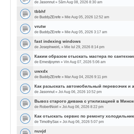
de
Jasonnut
» Sâm Aug 08, 2026 8:30 am
tbbhf
de
BuddyZErefe
» Mie Aug 05, 2026 12:52 am
vrutw
de
BuddyZErefe
» Mie Aug 05, 2026 3:17 am
fast indexing windows
de
JosephweirL
» Mie Iul 29, 2026 8:14 pm
Каким образом отыскать мастера по сантехни
de
Ernestjoymn
» Vin Aug 07, 2026 5:06 am
uwxdx
de
BuddyZErefe
» Mar Aug 04, 2026 9:11 pm
Как разыскать автомобильный перевозчик и 
de
Jasonnut
» Joi Aug 06, 2026 10:52 pm
Вывоз старого дивана с утилизацией в Минск
de
RobertNoirl
» Joi Aug 06, 2026 8:22 pm
Как отыскать сервис по ремонту холодильни
de
TimothySax
» Joi Aug 06, 2026 5:07 pm
nuvjd