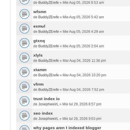
de
BuddyZErefe
» Mie Aug 05, 2026 6:53 am
wfsmn
de
BuddyZErefe
» Mie Aug 05, 2026 5:42 am
exmul
de
BuddyZErefe
» Mie Aug 05, 2026 4:29 am
gtxnq
de
BuddyZErefe
» Mie Aug 05, 2026 2:04 am
xlyls
de
BuddyZErefe
» Mar Aug 04, 2026 11:36 pm
xtamm
de
BuddyZErefe
» Mar Aug 04, 2026 10:20 pm
vfrrm
de
BuddyZErefe
» Mar Aug 04, 2026 7:52 pm
trust index io
de
JosephweirL
» Mie Iul 29, 2026 8:57 pm
seo index
de
JosephweirL
» Mie Iul 29, 2026 9:03 pm
why pages aren t indexed blogger