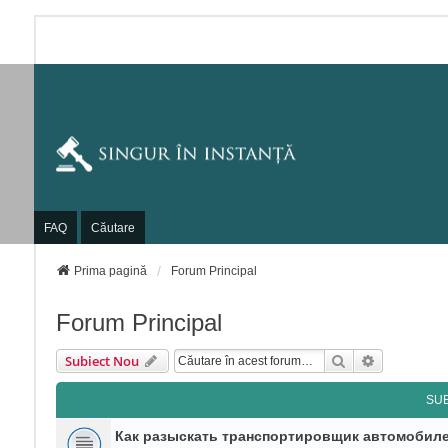
FAQ
Căutare
Prima pagină
Forum Principal
Forum Principal
Căutare
Căutare Av
Subiect Nou
SU
Как разыскать транспортировщик автомобиле