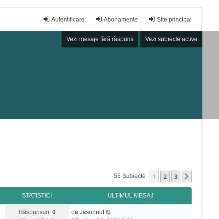
Autentificare
Abonamente
Site principal
Vezi mesaje fără răspuns
Vezi subiecte active
1
2
3
Următor
55 Subiecte
STATISTICI
ULTIMUL MESAJ
Răspunsuri:
0
de
Jasonnut