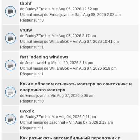
tbbhf
de
BuddyZErefe
» Mie Aug 05, 2026 12:52 am
Ultimul mesaj de
Ernestjoymn
»
Sâm Aug 08, 2026 2:02 am
Răspunsuri:
3
vrutw
de
BuddyZErefe
» Mie Aug 05, 2026 3:17 am
Ultimul mesaj de
WilliamGok
»
Vin Aug 07, 2026 10:41 pm
Răspunsuri:
1
fast indexing windows
de
JosephweirL
» Mie Iul 29, 2026 8:14 pm
Ultimul mesaj de
WilliamGok
»
Vin Aug 07, 2026 6:19 pm
Răspunsuri:
1
Каким образом отыскать мастера по сантехнике и
сварочного мастера
de
Ernestjoymn
» Vin Aug 07, 2026 5:06 am
Răspunsuri:
0
uwxdx
de
BuddyZErefe
» Mar Aug 04, 2026 9:11 pm
Ultimul mesaj de
Jasonnut
»
Vin Aug 07, 2026 2:18 am
Răspunsuri:
1
Как разыскать автомобильный перевозчик и