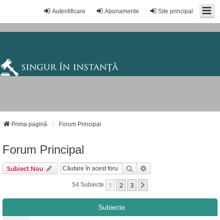
Autentificare
Abonamente
Site principal
Prima pagină
Forum Principal
Forum Principal
Căutare
Căutare Avansată
Subiect Nou
1
2
3
Următorul
54 Subiecte
Subiecte