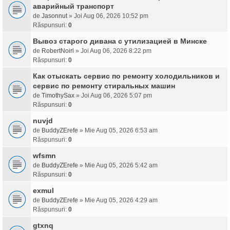
аварийный транспорт
de
Jasonnut
» Joi Aug 06, 2026 10:52 pm
Răspunsuri:
0
Вывоз старого дивана с утилизацией в Минске
de
RobertNoirl
» Joi Aug 06, 2026 8:22 pm
Răspunsuri:
0
Как отыскать сервис по ремонту холодильников и
сервис по ремонту стиральных машин
de
TimothySax
» Joi Aug 06, 2026 5:07 pm
Răspunsuri:
0
nuvjd
de
BuddyZErefe
» Mie Aug 05, 2026 6:53 am
Răspunsuri:
0
wfsmn
de
BuddyZErefe
» Mie Aug 05, 2026 5:42 am
Răspunsuri:
0
exmul
de
BuddyZErefe
» Mie Aug 05, 2026 4:29 am
Răspunsuri:
0
gtxnq