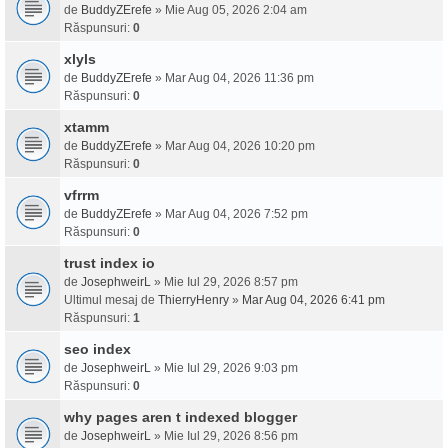
de
BuddyZErefe
» Mie Aug 05, 2026 2:04 am
Răspunsuri:
0
xlyls
de
BuddyZErefe
» Mar Aug 04, 2026 11:36 pm
Răspunsuri:
0
xtamm
de
BuddyZErefe
» Mar Aug 04, 2026 10:20 pm
Răspunsuri:
0
vfrrm
de
BuddyZErefe
» Mar Aug 04, 2026 7:52 pm
Răspunsuri:
0
trust index io
de
JosephweirL
» Mie Iul 29, 2026 8:57 pm
Ultimul mesaj de
ThierryHenry
»
Mar Aug 04, 2026 6:41 pm
Răspunsuri:
1
seo index
de
JosephweirL
» Mie Iul 29, 2026 9:03 pm
Răspunsuri:
0
why pages aren t indexed blogger
de
JosephweirL
» Mie Iul 29, 2026 8:56 pm