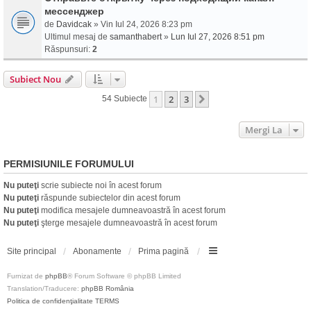
мессенджер
de
Davidcak
» Vin Iul 24, 2026 8:23 pm
Ultimul mesaj de
samanthabert
»
Lun Iul 27, 2026 8:51 pm
Răspunsuri:
2
Subiect Nou
1
2
3
Următorul
54 Subiecte
Mergi La
PERMISIUNILE FORUMULUI
Nu puteţi
scrie subiecte noi în acest forum
Nu puteţi
răspunde subiectelor din acest forum
Nu puteţi
modifica mesajele dumneavoastră în acest forum
Nu puteţi
şterge mesajele dumneavoastră în acest forum
Site principal
Abonamente
Prima pagină
Furnizat de
phpBB
® Forum Software © phpBB Limited
Translation/Traducere:
phpBB România
Politica de confidenţialitate
TERMS