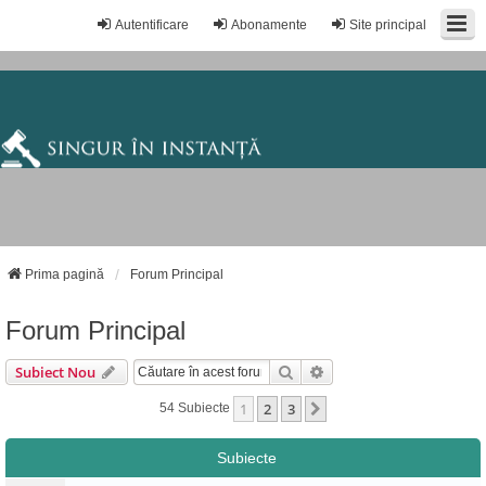
Autentificare
Abonamente
Site principal
Prima pagină
Forum Principal
Forum Principal
Căutare
Căutare Avansată
Subiect Nou
1
2
3
Următorul
54 Subiecte
Subiecte