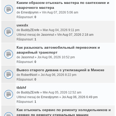
Каким образом отыскать мастера по сантехнике и
сварочного мастера
de
Ernestjoymn
» Vin Aug 07, 2026 5:06 am
Răspunsuri:
0
uwxdx
de
BuddyZErefe
» Mar Aug 04, 2026 9:11 pm
Ultimul mesaj de
Jasonnut
»
Vin Aug 07, 2026 2:18 am
Răspunsuri:
1
Как разыскать автомобильный перевозчик и
аварийный транспорт
de
Jasonnut
» Joi Aug 06, 2026 10:52 pm
Răspunsuri:
0
Вывоз старого дивана с утилизацией в Минске
de
RobertNoirl
» Joi Aug 06, 2026 8:22 pm
Răspunsuri:
0
tbbhf
de
BuddyZErefe
» Mie Aug 05, 2026 12:52 am
Ultimul mesaj de
Ernestjoymn
»
Joi Aug 06, 2026 6:49 pm
Răspunsuri:
1
Как отыскать сервис по ремонту холодильников и
сервис по ремонту стиральных машин