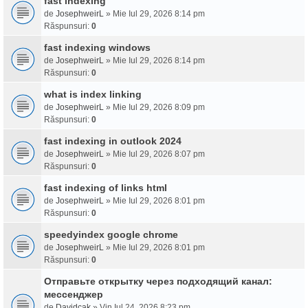
fast indexing
de
JosephweirL
» Mie Iul 29, 2026 8:14 pm
Răspunsuri:
0
fast indexing windows
de
JosephweirL
» Mie Iul 29, 2026 8:14 pm
Răspunsuri:
0
what is index linking
de
JosephweirL
» Mie Iul 29, 2026 8:09 pm
Răspunsuri:
0
fast indexing in outlook 2024
de
JosephweirL
» Mie Iul 29, 2026 8:07 pm
Răspunsuri:
0
fast indexing of links html
de
JosephweirL
» Mie Iul 29, 2026 8:01 pm
Răspunsuri:
0
speedyindex google chrome
de
JosephweirL
» Mie Iul 29, 2026 8:01 pm
Răspunsuri:
0
Отправьте открытку через подходящий канал:
мессенджер
de
Davidcak
» Vin Iul 24, 2026 8:23 pm