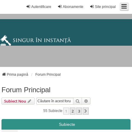
Autentificare
Abonamente
Site principal
Prima pagină
Forum Principal
Forum Principal
Căutare
Căutare Avansată
Subiect Nou
1
2
3
Următorul
55 Subiecte
Subiecte