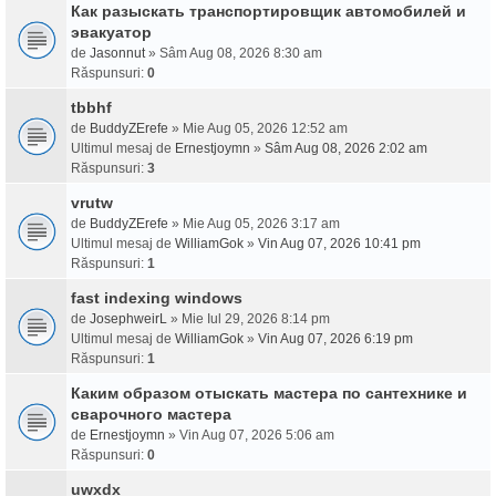
Как разыскать транспортировщик автомобилей и
эвакуатор
de
Jasonnut
» Sâm Aug 08, 2026 8:30 am
Răspunsuri:
0
tbbhf
de
BuddyZErefe
» Mie Aug 05, 2026 12:52 am
Ultimul mesaj de
Ernestjoymn
»
Sâm Aug 08, 2026 2:02 am
Răspunsuri:
3
vrutw
de
BuddyZErefe
» Mie Aug 05, 2026 3:17 am
Ultimul mesaj de
WilliamGok
»
Vin Aug 07, 2026 10:41 pm
Răspunsuri:
1
fast indexing windows
de
JosephweirL
» Mie Iul 29, 2026 8:14 pm
Ultimul mesaj de
WilliamGok
»
Vin Aug 07, 2026 6:19 pm
Răspunsuri:
1
Каким образом отыскать мастера по сантехнике и
сварочного мастера
de
Ernestjoymn
» Vin Aug 07, 2026 5:06 am
Răspunsuri:
0
uwxdx