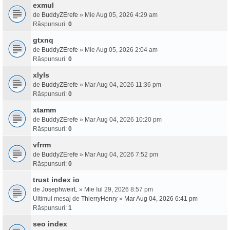
exmul
de
BuddyZErefe
» Mie Aug 05, 2026 4:29 am
Răspunsuri:
0
gtxnq
de
BuddyZErefe
» Mie Aug 05, 2026 2:04 am
Răspunsuri:
0
xlyls
de
BuddyZErefe
» Mar Aug 04, 2026 11:36 pm
Răspunsuri:
0
xtamm
de
BuddyZErefe
» Mar Aug 04, 2026 10:20 pm
Răspunsuri:
0
vfrrm
de
BuddyZErefe
» Mar Aug 04, 2026 7:52 pm
Răspunsuri:
0
trust index io
de
JosephweirL
» Mie Iul 29, 2026 8:57 pm
Ultimul mesaj de
ThierryHenry
»
Mar Aug 04, 2026 6:41 pm
Răspunsuri:
1
seo index