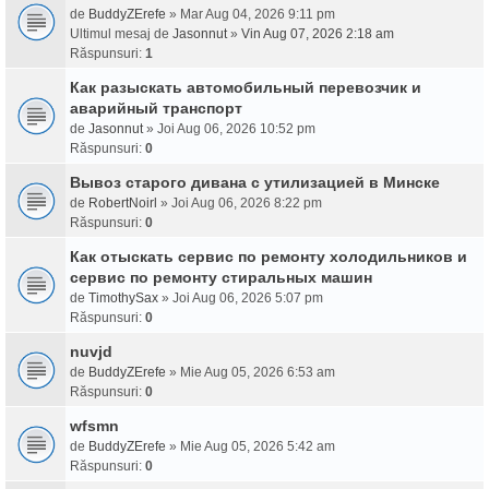
de
BuddyZErefe
» Mar Aug 04, 2026 9:11 pm
Ultimul mesaj de
Jasonnut
»
Vin Aug 07, 2026 2:18 am
Răspunsuri:
1
Как разыскать автомобильный перевозчик и
аварийный транспорт
de
Jasonnut
» Joi Aug 06, 2026 10:52 pm
Răspunsuri:
0
Вывоз старого дивана с утилизацией в Минске
de
RobertNoirl
» Joi Aug 06, 2026 8:22 pm
Răspunsuri:
0
Как отыскать сервис по ремонту холодильников и
сервис по ремонту стиральных машин
de
TimothySax
» Joi Aug 06, 2026 5:07 pm
Răspunsuri:
0
nuvjd
de
BuddyZErefe
» Mie Aug 05, 2026 6:53 am
Răspunsuri:
0
wfsmn
de
BuddyZErefe
» Mie Aug 05, 2026 5:42 am
Răspunsuri:
0