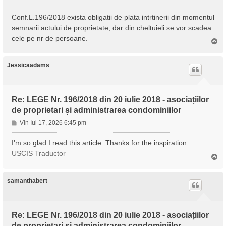
e
s
Conf.L.196/2018 exista obligatii de plata intrtinerii din momentul
a
semnarii actului de proprietate, dar din cheltuieli se vor scadea
j
cele pe nr de persoane.
S
u
s
Jessicaadams
Re: LEGE Nr. 196/2018 din 20 iulie 2018 - asociațiilor
de proprietari și administrarea condominiilor
M
Vin Iul 17, 2026 6:45 pm
e
s
I'm so glad I read this article. Thanks for the inspiration.
a
USCIS Traductor
S
j
u
s
samanthabert
Re: LEGE Nr. 196/2018 din 20 iulie 2018 - asociațiilor
de proprietari și administrarea condominiilor