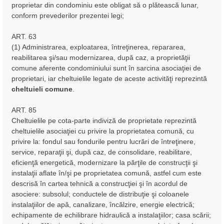
proprietar din condominiu este obligat să o plătească lunar,
conform prevederilor prezentei legi;
ART. 63
(1) Administrarea, exploatarea, întreţinerea, repararea,
reabilitarea şi/sau modernizarea, după caz, a proprietăţii
comune aferente condominiului sunt în sarcina asociaţiei de
proprietari, iar cheltuielile legate de aceste activităţi reprezintă
cheltuieli comune
.
ART. 85
Cheltuielile pe cota-parte indiviză de proprietate reprezintă
cheltuielile asociaţiei cu privire la proprietatea comună, cu
privire la: fondul sau fondurile pentru lucrări de întreţinere,
service, reparaţii şi, după caz, de consolidare, reabilitare,
eficienţă energetică, modernizare la părţile de construcţii şi
instalaţii aflate în/şi pe proprietatea comună, astfel cum este
descrisă în cartea tehnică a construcţiei şi în acordul de
asociere: subsolul; conductele de distribuţie şi coloanele
instalaţiilor de apă, canalizare, încălzire, energie electrică;
echipamente de echilibrare hidraulică a instalaţiilor; casa scării;