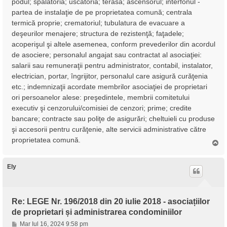
podul; spălătoria; uscătoria; terasa; ascensorul; interfonul -
partea de instalaţie de pe proprietatea comună; centrala
termică proprie; crematoriul; tubulatura de evacuare a
deşeurilor menajere; structura de rezistenţă; faţadele;
acoperişul şi altele asemenea, conform prevederilor din acordul
de asociere; personalul angajat sau contractat al asociaţiei:
salarii sau remuneraţii pentru administrator, contabil, instalator,
electrician, portar, îngrijitor, personalul care asigură curăţenia
etc.; indemnizaţii acordate membrilor asociaţiei de proprietari
ori persoanelor alese: preşedintele, membrii comitetului
executiv şi cenzorului/comisiei de cenzori; prime; credite
bancare; contracte sau poliţe de asigurări; cheltuieli cu produse
şi accesorii pentru curăţenie, alte servicii administrative către
proprietatea comună.
S
u
s
Ely
Re: LEGE Nr. 196/2018 din 20 iulie 2018 - asociațiilor
de proprietari și administrarea condominiilor
M
Mar Iul 16, 2024 9:58 pm