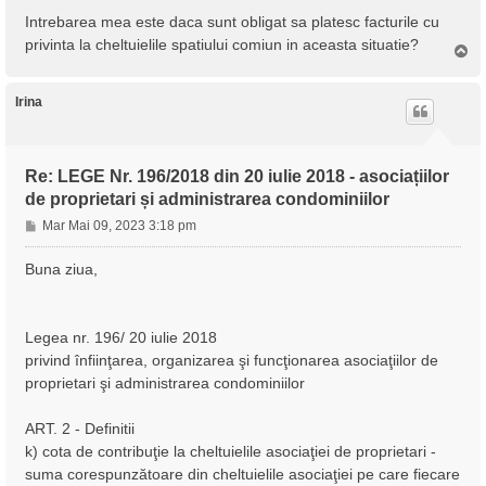
Intrebarea mea este daca sunt obligat sa platesc facturile cu
privinta la cheltuielile spatiului comiun in aceasta situatie?
S
u
s
Irina
Re: LEGE Nr. 196/2018 din 20 iulie 2018 - asociațiilor
de proprietari și administrarea condominiilor
M
Mar Mai 09, 2023 3:18 pm
e
s
Buna ziua,
a
j
Legea nr. 196/ 20 iulie 2018
privind înfiinţarea, organizarea şi funcţionarea asociaţiilor de
proprietari şi administrarea condominiilor
ART. 2 - Definitii
k) cota de contribuţie la cheltuielile asociaţiei de proprietari -
suma corespunzătoare din cheltuielile asociaţiei pe care fiecare