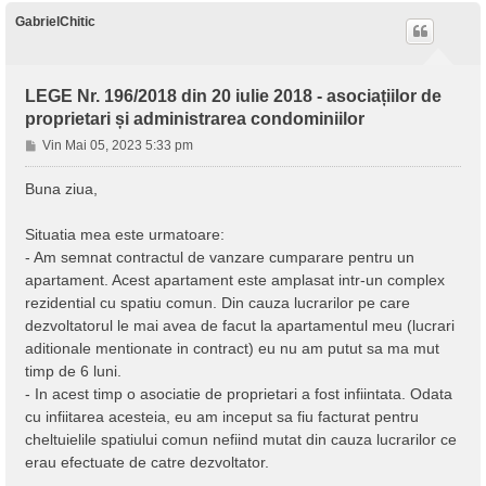
GabrielChitic
LEGE Nr. 196/2018 din 20 iulie 2018 - asociațiilor de
proprietari și administrarea condominiilor
M
Vin Mai 05, 2023 5:33 pm
e
s
Buna ziua,
a
j
Situatia mea este urmatoare:
- Am semnat contractul de vanzare cumparare pentru un
apartament. Acest apartament este amplasat intr-un complex
rezidential cu spatiu comun. Din cauza lucrarilor pe care
dezvoltatorul le mai avea de facut la apartamentul meu (lucrari
aditionale mentionate in contract) eu nu am putut sa ma mut
timp de 6 luni.
- In acest timp o asociatie de proprietari a fost infiintata. Odata
cu infiitarea acesteia, eu am inceput sa fiu facturat pentru
cheltuielile spatiului comun nefiind mutat din cauza lucrarilor ce
erau efectuate de catre dezvoltator.