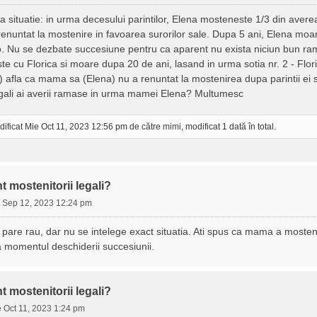
situatie: in urma decesului parintilor, Elena mosteneste 1/3 din averea 
renuntat la mostenire in favoarea surorilor sale. Dupa 5 ani, Elena moare
eo. Nu se dezbate succesiune pentru ca aparent nu exista niciun bun rama
e cu Florica si moare dupa 20 de ani, lasand in urma sotia nr. 2 - Floric
) afla ca mama sa (Elena) nu a renuntat la mostenirea dupa parintii ei 
egali ai averii ramase in urma mamei Elena? Multumesc
dificat Mie Oct 11, 2023 12:56 pm de către
mimi
, modificat 1 dată în total.
t mostenitorii legali?
 Sep 12, 2023 12:24 pm
 pare rau, dar nu se intelege exact situatia. Ati spus ca mama a mostenit
a momentul deschiderii succesiunii.
t mostenitorii legali?
 Oct 11, 2023 1:24 pm