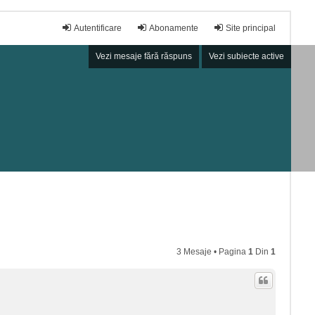
Autentificare
Abonamente
Site principal
Vezi mesaje fără răspuns
Vezi subiecte active
3 Mesaje • Pagina
1
Din
1