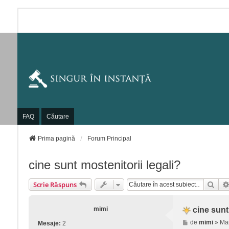
FAQ
Căutare
Prima pagină
Forum Principal
cine sunt mostenitorii legali?
Cău
Scrie Răspuns
mimi
cine sunt
M
de
mimi
»
Ma
Mesaje:
2