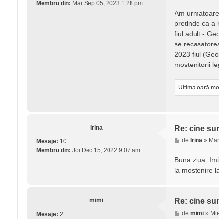
e
Membru din:
Mar Sep 05, 2023 1:28 pm
s
Am urmatoarea 
a
pretinde ca a 
j
fiul adult - G
se recasatorest
2023 fiul (Geo
mostenitorii l
Ultima oară mo
Irina
Re: cine sun
M
de
Irina
»
Mar
Mesaje:
10
e
Membru din:
Joi Dec 15, 2022 9:07 am
s
Buna ziua. Imi
a
la mostenire l
j
mimi
Re: cine sun
M
de
mimi
»
Mie
Mesaje:
2