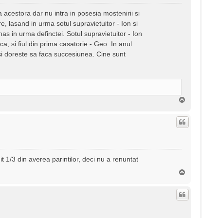
acestora dar nu intra in posesia mostenirii si
, lasand in urma sotul supravietuitor - Ion si
s in urma definctei. Sotul supravietuitor - Ion
a, si fiul din prima casatorie - Geo. In anul
si doreste sa faca succesiunea. Cine sunt
S
u
s
 1/3 din averea parintilor, deci nu a renuntat
S
u
s