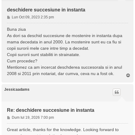
deschidere succesiune in instanta
M
Lun Oct 09, 2023 2:35 pm
e
s
Buna ziua
a
As dori sa deschid succesiune de mostenire in instanta dupa
j
mama decedata in anul 2000. La mostenire sunt eu ca fiu si
copii surorii mele care intre timp a decedat.
Copii surorii sunt stabiliti in strainatate.
Cum procedez?
Mentionez ca am incercat deschderea succesorala si in anul
2008 si 2011 prin notariat, dar cumva, ceva nu a fost ok.
S
u
s
Jessicaadams
Re: deschidere succesiune in instanta
M
Dum Iul 19, 2026 7:00 pm
e
s
Great article, thanks for the knowledge. Looking forward to
a