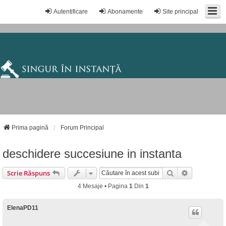
Autentificare
Abonamente
Site principal
Prima pagină
Forum Principal
deschidere succesiune in instanta
Căutare
Căutare Av
Scrie Răspuns
4 Mesaje • Pagina
1
Din
1
ElenaPD11