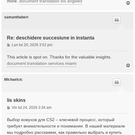
more.
document translation los angeles
S
j
u
s
samanthabert
Re: deschidere succesiune in instanta
M
Lun Iul 20, 2026 3:52 pm
e
s
This article is spot on. Thanks for the valuable insights.
a
document translation services miami
S
j
u
s
Michaelcic
lis skins
M
Vin Iul 24, 2026 3:34 am
e
s
Выбор кожухов для CS2 – ключевой процесс, который
a
требует внимательности и понимания. В нашей материале
j
мы подробно расскажем, как правильно выбрать и купить