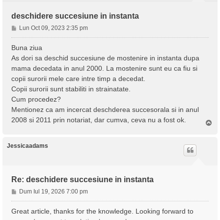
deschidere succesiune in instanta
M
Lun Oct 09, 2023 2:35 pm
e
s
Buna ziua
a
As dori sa deschid succesiune de mostenire in instanta dupa
j
mama decedata in anul 2000. La mostenire sunt eu ca fiu si
copii surorii mele care intre timp a decedat.
Copii surorii sunt stabiliti in strainatate.
Cum procedez?
Mentionez ca am incercat deschderea succesorala si in anul
2008 si 2011 prin notariat, dar cumva, ceva nu a fost ok.
S
u
s
Jessicaadams
Re: deschidere succesiune in instanta
M
Dum Iul 19, 2026 7:00 pm
e
s
Great article, thanks for the knowledge. Looking forward to
a