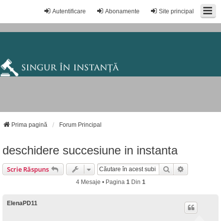
Autentificare
Abonamente
Site principal
Prima pagină
Forum Principal
deschidere succesiune in instanta
Căutare
Căutare Av
Scrie Răspuns
4 Mesaje • Pagina
1
Din
1
ElenaPD11