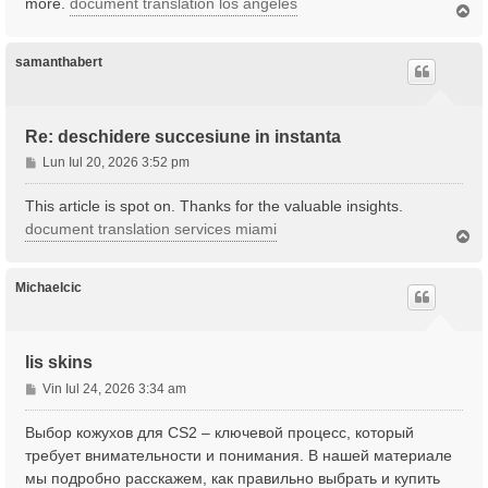
more.
document translation los angeles
S
j
u
s
samanthabert
Re: deschidere succesiune in instanta
M
Lun Iul 20, 2026 3:52 pm
e
s
This article is spot on. Thanks for the valuable insights.
a
document translation services miami
S
j
u
s
Michaelcic
lis skins
M
Vin Iul 24, 2026 3:34 am
e
s
Выбор кожухов для CS2 – ключевой процесс, который
a
требует внимательности и понимания. В нашей материале
j
мы подробно расскажем, как правильно выбрать и купить