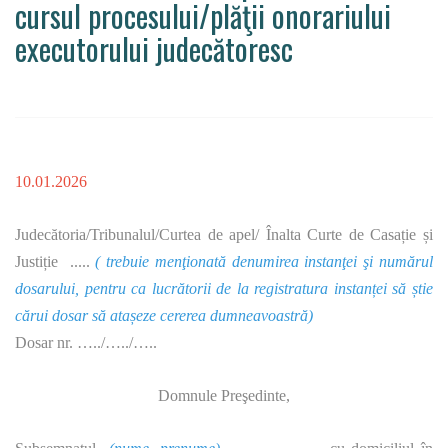
cursul procesului/plăţii onorariului
executorului judecătoresc
10.01.2026
Judecătoria/Tribunalul/Curtea de apel/ Înalta Curte de Casație și
Justiție .....
( trebuie menţionată denumirea instanţei şi numărul
dosarului, pentru ca lucrătorii de la registratura instanței să știe
cărui dosar să atașeze cererea dumneavoastră)
Dosar nr. …../…../…..
Domnule Preşedinte,