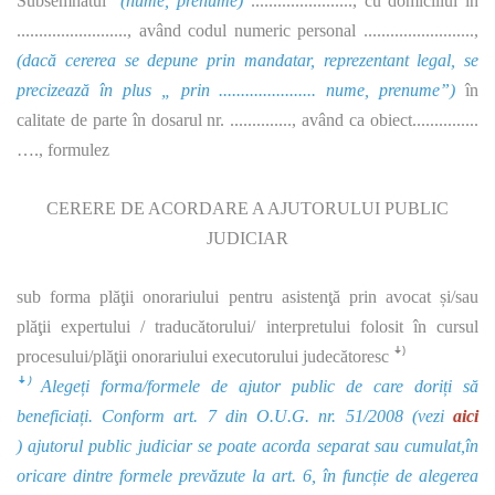
Subsemnatul
(nume, prenume)
......................., cu domiciliul în
........................., având codul numeric personal .........................,
(dacă cererea se depune prin mandatar, reprezentant legal, se
precizează în plus „ prin ...................... nume, prenume”)
în
calitate de parte în dosarul nr. .............., având ca obiect...............
…., formulez
CERERE DE ACORDARE A AJUTORULUI PUBLIC
JUDICIAR
sub forma plăţii onorariului pentru asistenţă prin avocat și/sau
plăţii expertului / traducătorului/ interpretului folosit în cursul
procesului/plăţii onorariului executorului judecătoresc ꜜ⁾
ꜜ⁾ Alegeți forma/formele de ajutor public de care doriți să
beneficiați.
Conform
art. 7 din O.U.G. nr. 51/2008 (vezi
aici
) ajutorul public judiciar se poate acorda separat sau cumulat,în
oricare dintre formele prevăzute la art. 6, în funcție de alegerea