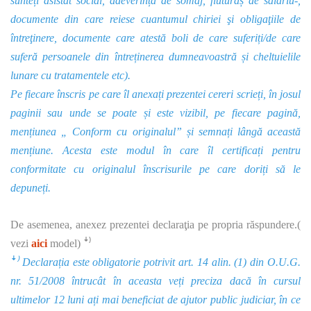
sunteți asistat social, adeverință de somaj, fluturaș de salariu-,
documente din care reiese cuantumul chiriei şi obligaţiile de
întreţinere, documente care atestă boli de care suferiți/de care
suferă persoanele din întreținerea dumneavoastră și cheltuielile
lunare cu tratamentele etc).
Pe fiecare înscris pe care îl anexați prezentei cereri scrieți, în josul
paginii sau unde se poate și este vizibil, pe fiecare pagină,
mențiunea „ Conform cu originalul” și semnați lângă această
mențiune. Acesta este modul în care îl certificați pentru
conformitate cu originalul înscrisurile pe care doriți să le
depuneți.
De asemenea, anexez prezentei declaraţia pe propria răspundere.(
vezi
aici
model) ꜜ⁾
ꜜ⁾ Declarația este obligatorie potrivit art. 14 alin. (1) din O.U.G.
nr. 51/2008 întrucât în aceasta veți preciza dacă în cursul
ultimelor 12 luni ați mai beneficiat de ajutor public judiciar, în ce