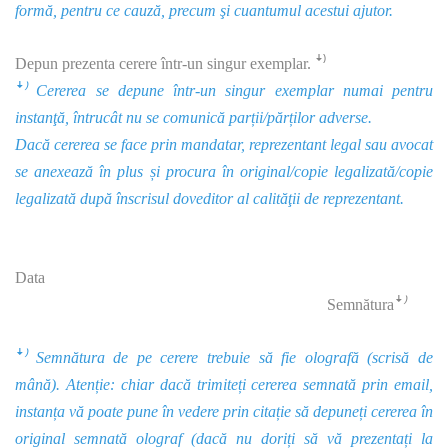
formă, pentru ce cauză, precum şi cuantumul acestui ajutor.
Depun prezenta cerere într-un singur exemplar. ꜜ⁾
ꜜ⁾ Cererea se depune într-un singur exemplar numai pentru
instanţă, întrucât nu se comunică parții/părților adverse.
Dacă cererea se face prin mandatar, reprezentant legal sau avocat
se anexează în plus și procura în original/copie legalizată/copie
legalizată după înscrisul doveditor al calităţii de reprezentant.
Data
Semnătura
ꜜ⁾
ꜜ⁾ Semnătura de pe cerere trebuie să fie olografă (scrisă de
mână). Atenție: chiar dacă trimiteți cererea semnată prin email,
instanța vă poate pune în vedere prin citație să depuneți cererea în
original semnată olograf (dacă nu doriți să vă prezentați la