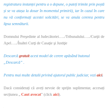
registratura instanței pentru a o depune, o puteți trimite prin poștă
și se va atașa la dosar în momentul primirii), iar în cazul în care
nu vă conformați acestei solicitări, se va anula cererea pentru
lipsa semnăturii.
Domnului Preşedinte al Judecătoriei…../Tribunalului…../Curţii de
Apel…../Înaltei Curţi de Casaţie şi Justiţie
Descarcă
gratuit
acest model de cerere apăsând butonul
„Descarcă” .
Pentru mai multe detalii privind ajutorul public judiciar, vezi
aici
.
Dacă considerați că aveți nevoie de sprijin suplimentar, accesați
secțiunea „
Caut avocat
” (click
aici
).