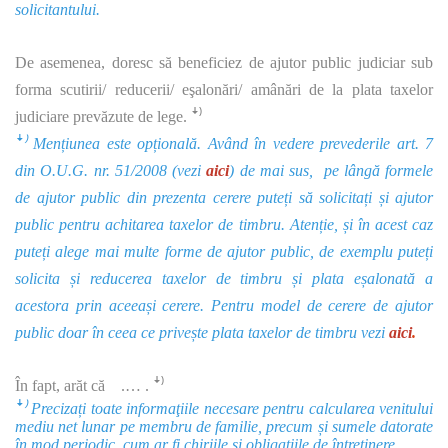
solicitantului.
De asemenea, doresc să beneficiez de ajutor public judiciar sub
forma scutirii/ reducerii/ eşalonări/ amânări de la plata taxelor
judiciare prevăzute de lege. ꜜ⁾
ꜜ⁾ Mențiunea este opțională. Având în vedere prevederile
art. 7
din O.U.G. nr. 51/2008 (vezi
aici
) de mai sus, pe lângă formele
de ajutor public din prezenta cerere puteți să solicitați și ajutor
public pentru achitarea taxelor de timbru. Atenție, și în acest caz
puteți alege mai multe forme de ajutor public, de exemplu puteți
solicita și reducerea taxelor de timbru și plata eșalonată a
acestora prin aceeași cerere. Pentru model de cerere de ajutor
public doar în ceea ce privește plata taxelor de timbru vezi
aici
.
În fapt, arăt că .… . ꜜ⁾
ꜜ⁾ Precizați toate informaţiile necesare pentru calcularea venitului
mediu net lunar pe membru de familie, precum și sumele datorate
în mod periodic, cum ar fi chiriile şi obligaţiile de întreţinere.