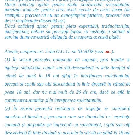
Dacă solicitați ajutor pentru plata onorariului avocatatului,
precizați motivele pentru care aveți nevoie de acest lucru (de
exemplu : precizez că nu am cunoştinţelor juridice, procesul este
de o complexitate deosebită etc).
Dacă solicitați ajutor pentru plata expertului, traducătorului,
interpretului, trebuie să precizați faptul că instanţa a stabilit în
sarcina dumneavoastră obligaţia de a suporta această plată.
Atenție, conform art. 5 din O.U.G. nr. 51/2008 (vezi
aici
):
(1) În sensul prezentei ordonanţe de urgenţă, prin familie se
înţelege soţul/soţia, copiii sau alţi descendenţi în linie dreaptă în
vârstă de până la 18 ani aflaţi în întreţinerea solicitantului,
precum şi copiii sau alţi descendenţi în linie dreaptă în vârstă de
peste 18 ani, dar nu mai mult de 26 de ani, dacă se află în
continuarea studiilor şi în întreţinerea solicitantului.
(2) În sensul prezentei ordonanţe de urgenţă, se consideră
membru al familiei şi persoana care are domiciliul ori reşedinţa
comună şi gospodăreşte împreună cu solicitantul, copiii sau alţi
descendenţi în linie dreaptă ai acesteia în vârstă de până la 18 ani