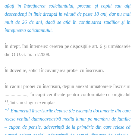
aflaţi în întreţinerea solicitantului, precum şi copiii sau alţi
descendenţi în linie dreaptă în vârstă de peste 18 ani, dar nu mai
mult de 26 de ani, dacă se află în continuarea studiilor şi în
întreţinerea solicitantului.
În drept, îmi întemeiez cererea pe dispoziţiile art. 6 și următoarele
din O.U.G. nr. 51/2008.
În dovedire, solicit încuviinţarea probei cu înscrisuri.
În cadrul probei cu înscrisuri, depun anexat următoarele înscrisuri
..................., în copii certificate pentru conformitate cu originalul
ꜜ⁾, într-un singur exemplar.
ꜜ⁾ Enumerați înscrisurile depuse (de exemplu documente din care
reiese venitul dumneavoastră mediu lunar pe membru de familie
– cupon de pensie, adeverință de la primărie din care reiese că