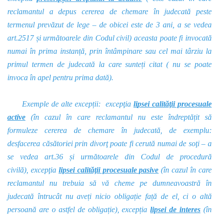
reclamantul a depus cererea de chemare în judecată peste
termenul prevăzut de lege – de obicei este de 3 ani, a se vedea
art.2517 și următoarele din Codul civil) aceasta poate fi invocată
numai în prima instanță, prin întâmpinare sau cel mai târziu la
primul termen de judecată la care sunteți citat ( nu se poate
invoca în apel pentru prima dată).
Exemple de alte excepții
: excepţia
l
i
psei calităţii procesuale
active
(în cazul în care reclamantul nu este îndreptățit să
formuleze cererea de chemare în judecată, de exemplu:
desfacerea căsătoriei prin divorţ poate fi cerută numai de soţi – a
se vedea art.36 și următoarele din Codul de procedură
civilă), excepţia
lipsei calităţii procesuale pasive
(în cazul în care
reclamantul nu trebuia să vă cheme pe dumneavoastră în
judecată întrucât nu aveți nicio obligație față de el, ci o altă
persoană are o astfel de obligație), excepția
lipsei de interes
(în