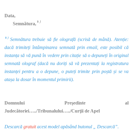
Data,
ꜜ⁾
Semnătura,
ꜜ⁾ Semnătura trebuie să fie olografă (scrisă de mână). Atenție:
dacă trimiteți întâmpinarea semnată prin email, este posibil că
instanța să vă pună în vedere prin citație să o depuneți în original
semnată olograf (dacă nu doriți să vă prezentați la registratura
instanței pentru a o depune, o puteți trimite prin poștă și se va
atașa la dosar în momentul primirii).
Domnului Preşedinte al
Judecătoriei…../Tribunalului…../Curţii de Apel
Descarcă
gratuit
acest model apăsând butonul „ Descarcă”.