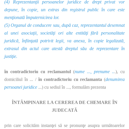
(4) Reprezentanţii persoanelor juridice de drept privat vor
depune, în copie, un extras din registrul public în care este
menţionată împuternicirea lor.
(5) Organul de conducere sau, după caz, reprezentantul desemnat
al unei asociaţii, societăţi ori alte entităţi fără personalitate
juridică, înfiinţată potrivit legii, va anexa, în copie legalizată,
extrasul din actul care atestă dreptul său de reprezentare în
justiţie.
în contradictoriu cu reclamantul
(
nume ..., prenume ..
.), cu
domiciliul în ... /
în contradictoriu cu reclamanta
(
denumirea
persoanei juridice
...) cu sediul în ..., formulăm prezenta
ÎNTÂMPINARE LA CEREREA DE CHEMARE ÎN
JUDECATĂ
prin care solicităm instanţei să se pronunţe asupra următoarelor