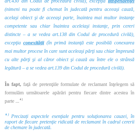
art.430 din Codul de procedură civilă), excepţia
litispendenţei
(nimeni nu poate fi chemat în judecată pentru aceeaşi cauză,
acelaşi obiect şi de aceeaşi parte, înaintea mai multor instanţe
competente sau chiar înaintea aceleiaşi instanţe, prin cereri
distincte – a se vedea art.138 din Codul de procedură civilă),
excepţia
conexităţii
(în primă instanţă este posibilă conexarea
mai multor procese în care sunt aceleaşi părţi sau chiar împreună
cu alte părţi şi al căror obiect şi cauză au între ele o strânsă
legătură – a se vedea art.139 din Codul de procedură civilă).
În fapt,
faţă de pretenţiile formulate de reclamant înţelegem să
formulăm următoarele apărări pentru fiecare dintre acestea în
parte ...ꜜ⁾
ꜜ⁾ Precizați aspectele esenţiale pentru soluţionarea cauzei, în
raport de fiecare pretenţie ridicată de reclamant în cadrul cererii
de chemare în judecată.