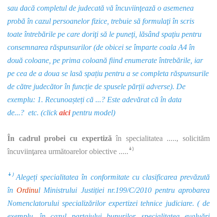
sau dacă completul de judecată vă încuviinţează o asemenea
probă în cazul persoanelor fizice, trebuie să formulaţi în scris
toate întrebările pe care doriţi să le puneţi, lăsând spaţiu pentru
consemnarea răspunsurilor (de obicei se împarte coala A4 în
două coloane, pe prima coloană fiind enumerate întrebările, iar
pe cea de a doua se lasă spațiu pentru a se completa răspunsurile
de către judecător în funcție de spusele părții adverse). De
exemplu: 1. Recunoașteți că ...? Este adevărat că în data
de...? etc. (click
aici
pentru model)
În cadrul probei cu expertiză
în specialitatea ....., solicităm
încuviinţarea următoarelor obiective .....ꜜ⁾
ꜜ⁾ Alegeți specialitatea în conformitate cu clasificarea prevăzută
în
Ordinu
l Ministrului Justiției nr.199/C/2010 pentru aprobarea
Nomenclatorului specializărilor expertizei tehnice judiciare. ( de
exemplu, în cazul partajului bunurilor, specialitatea evaluări