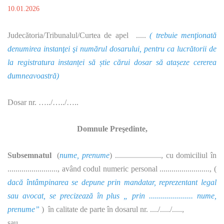
10.01.2026
Judecătoria/Tribunalul/Curtea de apel .....
( trebuie menţionată
denumirea instanţei şi numărul dosarului, pentru ca lucrătorii de
la registratura instanței să știe cărui dosar să atașeze cererea
dumneavoastră)
Dosar nr. …../…../…..
Domnule Preşedinte,
Subsemnatul
(
nume, prenume
) ......................., cu domiciliul în
........................., având codul numeric personal ........................., (
dacă întâmpinarea se depune prin mandatar, reprezentant legal
sau avocat, se precizează în plus „ prin ...................... nume,
prenume”
) în calitate de parte în dosarul nr. ..../...../.....,
sau