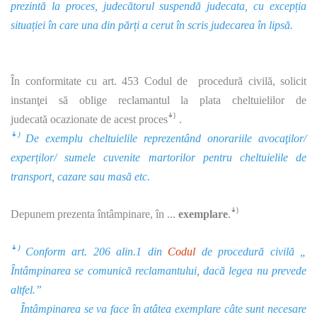
prezintă la proces, judecătorul suspendă judecata, cu excepția
situației în care una din părți a cerut în scris judecarea în lipsă.
În conformitate cu art. 453 Codul de procedură civilă, solicit
instanţei să oblige reclamantul la plata cheltuielilor de
judecată ocazionate de acest procesꜜ⁾ .
ꜜ⁾ De exemplu cheltuielile reprezentând onorariile avocaţilor/
experților/ sumele cuvenite martorilor pentru cheltuielile de
transport, cazare sau masă etc.
Depunem prezenta întâmpinare, în ...
exemplare
.ꜜ⁾
ꜜ⁾ Conform art. 206 alin.1 din
Codul
de procedură civilă „
Întâmpinarea se comunică reclamantului, dacă legea nu prevede
altfel.”
Întâmpinarea se va face în atâtea exemplare câte sunt necesare