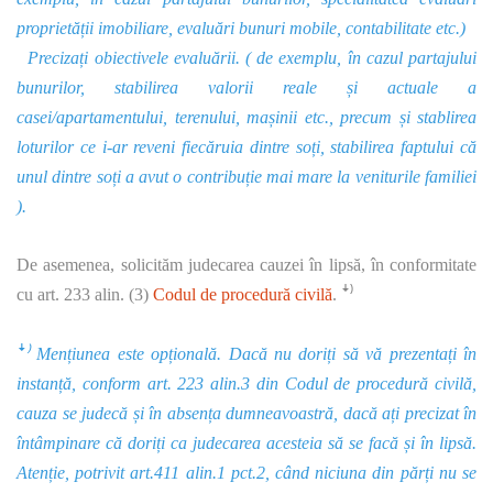
proprietății imobiliare, evaluări bunuri mobile, contabilitate etc.)
Precizați obiectivele evaluării. ( de exemplu, în cazul partajului
bunurilor, stabilirea valorii reale și actuale a
casei/apartamentului, terenului, mașinii etc., precum și stablirea
loturilor ce i-ar reveni fiecăruia dintre soți, stabilirea faptului că
unul dintre soți a avut o contribuție mai mare la veniturile familiei
).
De asemenea, solicităm judecarea cauzei în lipsă, în conformitate
cu art. 233 alin. (3)
Codul de procedură civilă
. ꜜ⁾
ꜜ⁾ Mențiunea este opțională. Dacă nu doriți să vă prezentați în
instanță, conform art. 223 alin.3 din Codul de procedură civilă,
cauza se judecă și în absența dumneavoastră, dacă ați precizat în
întâmpinare că doriți ca judecarea acesteia să se facă și în lipsă.
Atenție, potrivit art.411 alin.1 pct.2, când niciuna din părți nu se