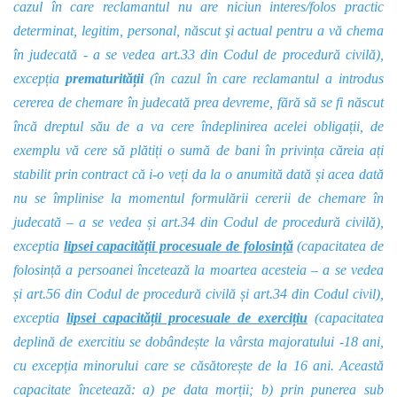
cazul în care reclamantul nu are niciun interes/folos practic
determinat, legitim, personal, născut şi actual pentru a vă chema
în judecată - a se vedea art.33 din Codul de procedură civilă),
excepția
prematurității
(în cazul în care reclamantul a introdus
cererea de chemare în judecată prea devreme, fără să se fi născut
încă dreptul său de a va cere îndeplinirea acelei obligații, de
exemplu vă cere să plătiți o sumă de bani în privința căreia ați
stabilit prin contract că i-o veți da la o anumită dată și acea dată
nu se împlinise la momentul formulării cererii de chemare în
judecată – a se vedea și art.34 din Codul de procedură civilă),
exceptia
l
i
psei capacității procesuale de folosință
(capacitatea de
folosință a persoanei încetează la moartea acesteia – a se vedea
și art.56 din Codul de procedură civilă și art.34 din Codul civil),
exceptia
lipsei capacității procesuale de exercițiu
(capacitatea
deplină de exercitiu se dobândește la vârsta majoratului -18 ani,
cu excepția minorului care se căsătorește de la 16 ani. Această
capacitate încetează: a) pe data morții; b) prin punerea sub