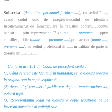
Subscrisa
(
denumirea persoanei juridice
.....), cu sediul în ...,
având codul unic de înregistrare/codul de identitate
fiscală/numărul de înmatriculare în registrul comerţulul/contul
bancar ..., prin reprezentant ꜜ⁾ (
nume ....., prenume .....
)/prin
consilier juridic (
nume ....., prenume ....
.)/prin avocat (
nume .....,
prenume ....
.), cu sediul profesional în ....., în calitate de parte în
dosarul nr. ..../...../.....,
ꜜ⁾ Conform art. 151 din
Codul
de procedură civilă :
(1) Când cererea este făcută prin mandatar, se va alătura procura
în original sau în copie legalizată.
(2) Avocatul şi consilierul juridic vor depune împuternicirea lor,
potrivit legii.
(3) Reprezentantul legal va alătura o copie legalizată de pe
înscrisul doveditor al calităţii sale.