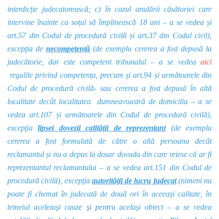
interdicție judecatorească; c) în cazul anulării căsătoriei care
intervine înainte ca soțul să împlinească 18 ani – a se vedea și
art.57 din Codul de procedură civilă și art.37 din Codul civil),
excepţia de
necompetenţă
(de exemplu cererea a fost depusă la
judecătorie, dar este competent tribunalul – a se vedea
aici
regulile privind competența
, precum și art.94 și următoarele din
Codul de procedură civilă- sau cererea a fost depusă în altă
localitate decât localitatea dumneavoastră de domiciliu – a se
vedea art.107 și următoarele din Codul de procedură civilă),
excepţia
lipsei dovezii calităţii de reprezentant
(de exemplu
cererea a fost formulată de către o altă persoana decât
reclamantul și nu a depus la dosar dovada din care reiese că ar fi
reprezentantul reclamantului – a se vedea art.151 din Codul de
procedură civilă), excepţia
autorităţii de lucru judecat
(nimeni nu
poate fi chemat în judecată de două ori în aceeaşi calitate, în
temeiul aceleiaşi cauze şi pentru acelaşi obiect – a se vedea