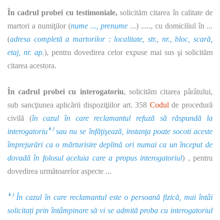
În cadrul probei cu testimoniale,
solicităm citarea în calitate de
martori a numiţilor (
nume ..., prenume
...) ....., cu domiciliul în ...
(
adresa completă a martorilor : localitate, str., nr., bloc, scară,
etaj, nr. ap.
), pentru dovedirea celor expuse mai sus şi solicităm
citarea acestora.
În cadrul probei cu interogatoriu
, solicităm citarea pârâtului,
sub sancţiunea aplicării dispoziţiilor art. 358
Codul
de procedură
civilă (
în cazul în care reclamantul refuză să răspundă la
interogatoriuꜜ⁾ sau nu se înfăţişează, instanţa poate socoti aceste
împrejurări ca o mărturisire deplină ori numai ca un început de
dovadă în folosul aceluia care a propus interogatoriul
) , pentru
dovedirea următoarelor aspecte ...
ꜜ⁾
În cazul în care reclamantul este o persoană fizică, mai întâi
solicitați prin întâmpinare să vi se admită proba cu interogatoriul