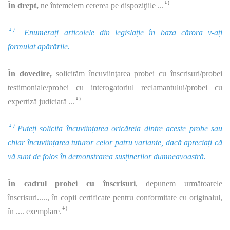
În drept,
ne întemeiem cererea pe dispoziţiile ...ꜜ⁾
ꜜ⁾ Enumerați articolele din legislație în baza cărora v-ați
formulat apărările.
În dovedire,
solicităm încuviinţarea probei cu înscrisuri/probei
testimoniale/probei cu interogatoriul reclamantului/probei cu
expertiză judiciară ...ꜜ⁾
ꜜ⁾ Puteți solicita încuviințarea oricăreia dintre aceste probe sau
chiar încuviințarea tuturor celor patru variante, dacă apreciați că
vă sunt de folos în demonstrarea susținerilor dumneavoastră.
În cadrul probei cu înscrisuri
, depunem următoarele
înscrisuri....., în copii certificate pentru conformitate cu originalul,
în .... exemplare.ꜜ⁾