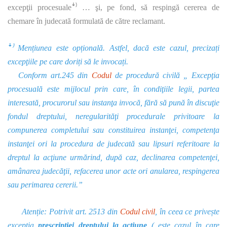
excepţii procesualeꜜ⁾ … şi, pe fond, să respingă cererea de
chemare în judecată formulată de către reclamant.
ꜜ⁾ Mențiunea este opțională. Astfel, dacă este cazul, precizați
excepţiile pe care doriți să le invocați.
Conform art.245 din
Codul
de procedură civilă „ Excepţia
procesuală este mijlocul prin care, în condiţiile legii, partea
interesată, procurorul sau instanţa invocă, fără să pună în discuţie
fondul dreptului, neregularităţi procedurale privitoare la
compunerea completului sau constituirea instanţei, competenţa
instanţei ori la procedura de judecată sau lipsuri referitoare la
dreptul la acţiune urmărind, după caz, declinarea competenţei,
amânarea judecăţii, refacerea unor acte ori anularea, respingerea
sau perimarea cererii.”
Atenție: Potrivit art. 2513 din
Codul
civil
, în ceea ce privește
e
xceptia
prescripției dreptului la actiune
( este cazul în care