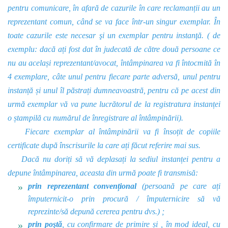
pentru comunicare, în afară de cazurile în care reclamanții au un
reprezentant comun, când se va face într-un singur exemplar. În
toate cazurile este necesar şi un exemplar pentru instanţă. ( de
exemplu: dacă ați fost dat în judecată de către două persoane ce
nu au același reprezentant/avocat, întâmpinarea va fi întocmită în
4 exemplare, câte unul pentru fiecare parte adversă, unul pentru
instanță și unul îl păstrați dumneavoastră, pentru că pe acest din
urmă exemplar vă va pune lucrătorul de la registratura instanței
o ștampilă cu numărul de înregistrare al întâmpinării).
Fiecare exemplar al întâmpinării va fi însoțit de copiile
certificate după înscrisurile la care ați făcut referire mai sus.
Dacă nu doriți să vă deplasați la sediul instanței pentru a
depune întâmpinarea, aceasta din urmă poate fi transmisă:
prin reprezentant convențional
(persoană pe care ați
împuternicit-o prin procură / împuternicire să vă
reprezinte/să depună cererea pentru dvs.) ;
prin poştă
, cu confirmare de primire și , în mod ideal, cu