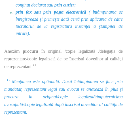
conținut declarat sau
prin curier
;
prin fax sau prin poşta electronică
( întâmpinarea se
înregistrează şi primeşte dată certă prin aplicarea de către
lucrătorul de la registratura instanței a ştampilei de
intrare).
Anexăm
procura
în original /copie legalizată /delegaţia de
reprezentare/copie legalizată de pe înscrisul doveditor al calităţii
de reprezentant.ꜜ⁾
ꜜ⁾ Mențiunea este opțională. Dacă întâmpinarea se face prin
mandatar, reprezentant legal sau avocat se anexează în plus și
procura în original/copie legalizată/împuternicirea
avocaţială//copie legalizată după înscrisul doveditor al calităţii de
reprezentant.