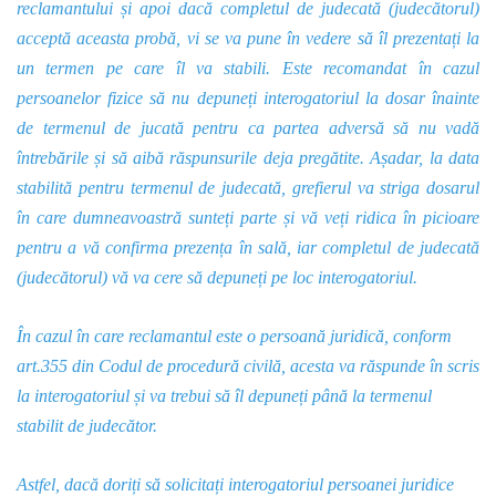
reclamantului și apoi dacă completul de judecată (judecătorul)
acceptă aceasta probă, vi se va pune în vedere să îl prezentați la
un termen pe care îl va stabili. Este recomandat în cazul
persoanelor fizice să nu depuneți interogatoriul la dosar înainte
de termenul de jucată pentru ca partea adversă să nu vadă
întrebările și să aibă răspunsurile deja pregătite. Așadar, la data
stabilită pentru termenul de judecată, grefierul va striga dosarul
în care dumneavoastră sunteți parte și vă veți ridica în picioare
pentru a vă confirma prezența în sală, iar completul de judecată
(judecătorul) vă va cere să depuneți pe loc interogatoriul.
În cazul în care reclamantul este o persoană juridică, conform
art.355 din Codul de procedură civilă, acesta va răspunde în scris
la interogatoriul și va trebui să îl depuneți până la termenul
stabilit de judecător.
Astfel, dacă doriți să solicitați interogatoriul persoanei juridice