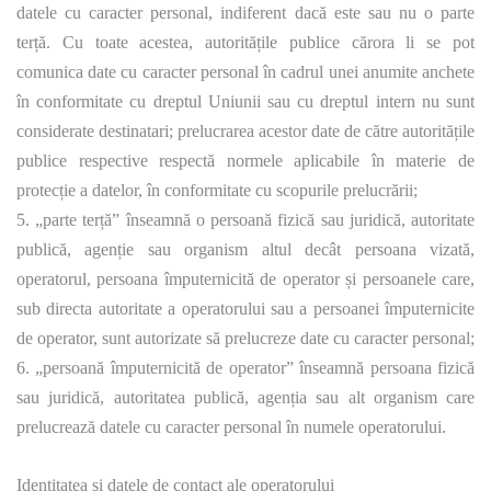
datele cu caracter personal, indiferent dacă este sau nu o parte
terță. Cu toate acestea, autoritățile publice cărora li se pot
comunica date cu caracter personal în cadrul unei anumite anchete
în conformitate cu dreptul Uniunii sau cu dreptul intern nu sunt
considerate destinatari; prelucrarea acestor date de către autoritățile
publice respective respectă normele aplicabile în materie de
protecție a datelor, în conformitate cu scopurile prelucrării;
5. „parte terță” înseamnă o persoană fizică sau juridică, autoritate
publică, agenție sau organism altul decât persoana vizată,
operatorul, persoana împuternicită de operator și persoanele care,
sub directa autoritate a operatorului sau a persoanei împuternicite
de operator, sunt autorizate să prelucreze date cu caracter personal;
6. „persoană împuternicită de operator” înseamnă persoana fizică
sau juridică, autoritatea publică, agenția sau alt organism care
prelucrează datele cu caracter personal în numele operatorului.
Identitatea și datele de contact ale operatorului