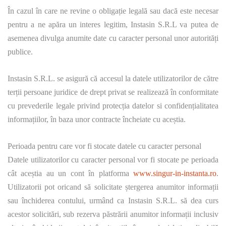
În cazul în care ne revine o obligație legală sau dacă este necesar
pentru a ne apăra un interes legitim, Instasin S.R.L va putea de
asemenea divulga anumite date cu caracter personal unor autorități
publice.
Instasin S.R.L. se asigură că accesul la datele utilizatorilor de către
terții persoane juridice de drept privat se realizează în conformitate
cu prevederile legale privind protecția datelor si confidențialitatea
informațiilor, în baza unor contracte încheiate cu aceștia.
Perioada pentru care vor fi stocate datele cu caracter personal
Datele utilizatorilor cu caracter personal vor fi stocate pe perioada
cât aceștia au un cont în platforma
www.singur-in-instanta.ro
.
Utilizatorii pot oricand să solicitate ștergerea anumitor informații
sau închiderea contului, urmând ca Instasin S.R.L. să dea curs
acestor solicitări, sub rezerva păstrării anumitor informații inclusiv