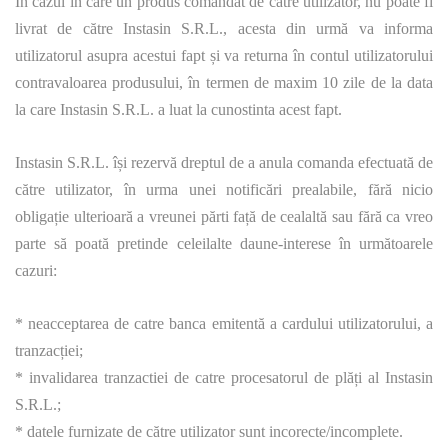
În cazul în care un produs comandat de către utilizator, nu poate fi
livrat de către Instasin S.R.L., acesta din urmă va informa
utilizatorul asupra acestui fapt și va returna în contul utilizatorului
contravaloarea produsului, în termen de maxim 10 zile de la data
la care Instasin S.R.L. a luat la cunostinta acest fapt.
Instasin S.R.L. își rezervă dreptul de a anula comanda efectuată de
către utilizator, în urma unei notificări prealabile, fără nicio
obligație ulterioară a vreunei părti față de cealaltă sau fără ca vreo
parte să poată pretinde celeilalte daune-interese în următoarele
cazuri:
* neacceptarea de catre banca emitentă a cardului utilizatorului, a
tranzacției;
* invalidarea tranzactiei de catre procesatorul de plăți al Instasin
S.R.L.;
* datele furnizate de către utilizator sunt incorecte/incomplete.