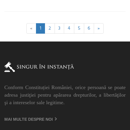
«
1
2
3
4
5
6
»
Conform Constituției României, orice persoană se poate
adresa justiţiei pentru apărarea drepturilor, a libertăţilor
şi a intereselor sale legitime.
MAI MULTE DESPRE NOI