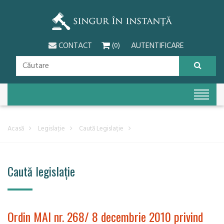
CONTACT
AUTENTIFICARE
(0)
Acasă
Legislație
Caută Legislație
Caută legislație
Ordin MAI nr. 268/ 8 decembrie 2010 privind