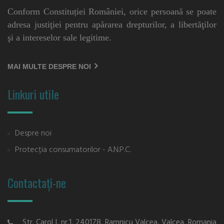
Conform Constituției României, orice persoană se poate
adresa justiţiei pentru apărarea drepturilor, a libertăţilor
şi a intereselor sale legitime.
MAI MULTE DESPRE NOI
Linkuri utile
Despre noi
Protecția consumatorilor - A.N.P.C.
Contactați-ne
Str. Carol I, nr.1, 240178, Ramnicu Valcea, Valcea, Romania