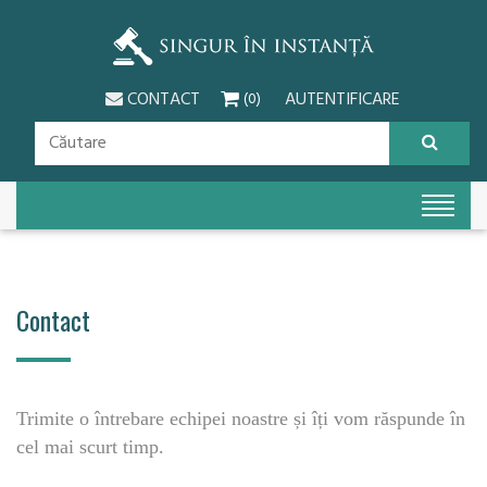
CONTACT
AUTENTIFICARE
(0)
Contact
Trimite o întrebare echipei noastre și îți vom răspunde în
cel mai scurt timp.