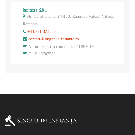
Instasin S.R.L.
Str. Carol I, nr.1, 240178, Ramnicu Valcea, Valcea,
Romania
+4 0771 023 552
contact@singur-in-instanta.ro
Nr. ord.registru com./an J38/349/2019
C.I.F 40707583