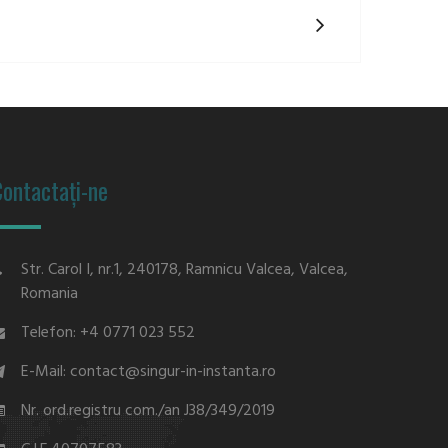
ontactați-ne
Str. Carol I, nr.1, 240178, Ramnicu Valcea, Valcea,
Romania
Telefon: +4 0771 023 552
E-Mail: contact@singur-in-instanta.ro
Nr. ord.registru com./an J38/349/2019