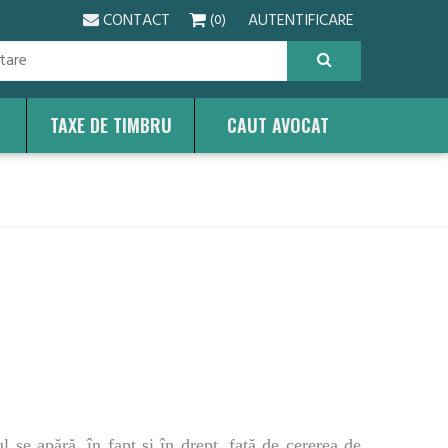
CONTACT
AUTENTIFICARE
(0)
TAXE DE TIMBRU
CAUT AVOCAT
 se apără, în fapt şi în drept, faţă de cererea de