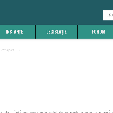
INSTANȚE
LEGISLAȚIE
FORUM
Pot Apăra?
vilă „ Întâmpinarea este actul de procedură prin care pârâtul