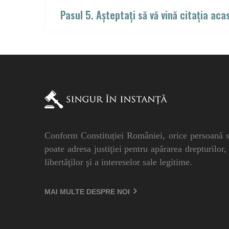
Pasul 5. Așteptați să vă vină citația aca
Conform Constituției României, orice persoană 
poate adresa justiţiei pentru apărarea drepturilor,
libertăţilor şi a intereselor sale legitime.
MAI MULTE DESPRE NOI