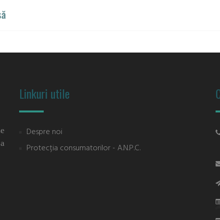
să
Linkuri utile
C
se
Despre noi
 a
Protecția consumatorilor - A.N.P.C.