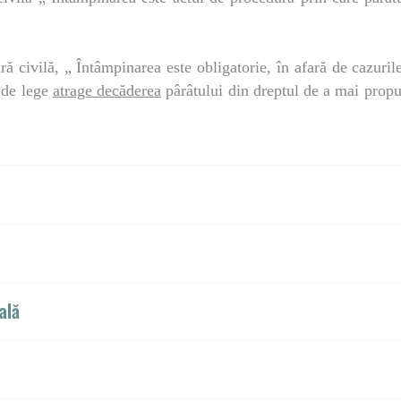
ă civilă, „ Întâmpinarea este obligatorie, în afară de cazuril
 de lege
atrage decăderea
pârâtului din dreptul de a mai propun
ală