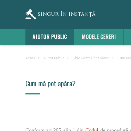
AJUTOR PUBLIC
MODELE CERERI
Acasă
Ajutor Public
Ghid Pentru Începători
Cum Mă 
Cum mă pot apăra?
Conform art.205 alin.1 din
Codul
de procedură ci