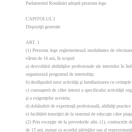
Parlamentul României adoptă prezenta lege.
CAPITOLUL I
Dispoziţii generale
ART. 1
(1) Prezenta lege reglementează modalitatea de efectuar
vârsta de 16 ani, în scopul:
a) dezvoltării abilităţilor profesionale ale internilor în în
organizează programul de internship;
b) desfăşurării unor activităţi şi familiarizarea cu cerinţel
c) cunoaşterii de către interni a specificului activităţii o
şi a exigenţelor acesteia;
d) dobândirii de experienţă profesională, abilităţi practic
e) facilitării tranziţiei de la sistemul de educaţie către piaţ
(2) Prin excepţie de la prevederile alin. (1), contractele d
de 15 ani, numai cu acordul părinţilor sau al reprezentanţi