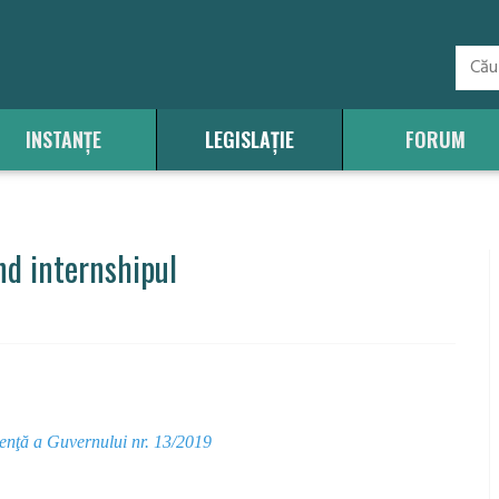
INSTANȚE
LEGISLAȚIE
FORUM
nd internshipul
genţă a Guvernului nr. 13/2019