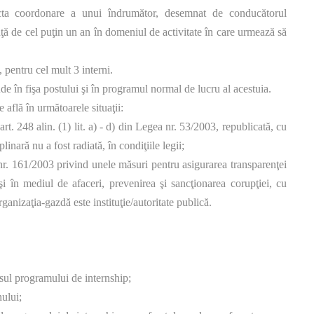
recta coordonare a unui îndrumător, desemnat de conducătorul
enţă de cel puţin un an în domeniul de activitate în care urmează să
 pentru cel mult 3 interni.
lude în fişa postului şi în programul normal de lucru al acestuia.
 află în următoarele situaţii:
art. 248 alin. (1) lit. a) - d) din Legea nr. 53/2003, republicată, cu
linară nu a fost radiată, în condiţiile legii;
i nr. 161/2003 privind unele măsuri pentru asigurarea transparenţei
 şi în mediul de afaceri, prevenirea şi sancţionarea corupţiei, cu
rganizaţia-gazdă este instituţie/autoritate publică.
rsul programului de internship;
nului;