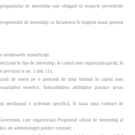
programului de internship este obligată să respecte prevederile
 programului de internship cu încadrarea în bugetul anual aprobat
au următoarele semnificaţii:
precizată în fişa de internship, în cadrul unei organizaţii-gazdă, în
 prevăzut la art. 1 alin. (1);
şurată de intern pe o perioadă de timp limitată în cadrul unei
tinţelor teoretice, îmbunătăţirea abilităţilor practice şi/sau
nul desfăşoară o activitate specifică, în baza unui contract de
 Guvernului, care organizează Programul oficial de internship al
ice ale administraţiei publice centrale;