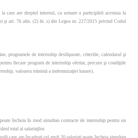
a care are dreptul internul, ca urmare a participării acestuia la
) şi art. 76 alin. (2) lit. s) din Legea nr. 227/2015 privind Codul
e, programele de internship desfăşurate, criteriile, calendarul şi
 pentru fiecare program de internship ofertat, precum şi condiţiile
ernship, valoarea minimă a indemnizaţiei lunare).
ă poate încheia în mod simultan contracte de internship pentru un
ul total al salariaţilor.
azdă care are încadraţi cel mult 20 salariaţi poate încheia simultan