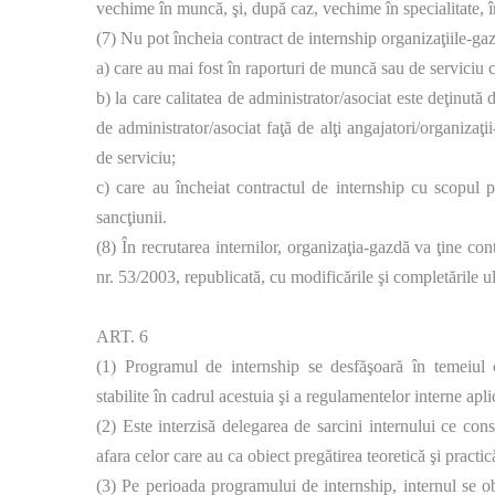
vechime în muncă, şi, după caz, vechime în specialitate, în 
(7) Nu pot încheia contract de internship organizaţiile-ga
a) care au mai fost în raporturi de muncă sau de serviciu 
b) la care calitatea de administrator/asociat este deţinută
de administrator/asociat faţă de alţi angajatori/organiza
de serviciu;
c) care au încheiat contractul de internship cu scopul p
sancţiunii.
(8) În recrutarea internilor, organizaţia-gazdă va ţine con
nr. 53/2003, republicată, cu modificările şi completările ul
ART. 6
(1) Programul de internship se desfăşoară în temeiul co
stabilite în cadrul acestuia şi a regulamentelor interne apli
(2) Este interzisă delegarea de sarcini internului ce consta
afara celor care au ca obiect pregătirea teoretică şi practi
(3) Pe perioada programului de internship, internul se obl