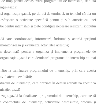
 de timp pentru desfăşurarea programului de internship, stabilită
izaţia-gazdă;
n şi organizaţia-gazdă, pe durată determinată, în temeiul căruia un
esfăşoare o activitate specifică pentru şi sub autoritatea unei
ie pentru internship şi toate condiţiile necesare realizării scopului
zdă care coordonează, informează, îndrumă şi acordă sprijinul
monitorizează şi evaluează activitatea acestuia;
ana desemnată pentru a organiza şi implementa programele de
l organizaţiei-gazdă care derulează programe de internship cu mai
ător la terminarea programului de internship, prin care acesta
tivul aferent evaluării;
ractul de internship, care prezintă în detaliu activitatea specifică
nizaţiei-gazdă;
izaţia-gazdă la finalizarea programului de internship, care atestă
a contractului de internship, activităţile desfăşurate, precum şi