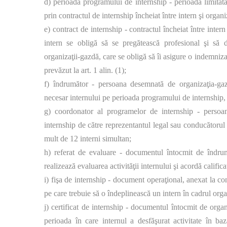
d) perioada programului de internship - perioada limitată
prin contractul de internship încheiat între intern şi organ
e) contract de internship - contractul încheiat între inter
intern se obligă să se pregătească profesional şi să d
organizaţii-gazdă, care se obligă să îi asigure o indemnizaţ
prevăzut la art. 1 alin. (1);
f) îndrumător - persoana desemnată de organizaţia-ga
necesar internului pe perioada programului de internship, 
g) coordonator al programelor de internship - perso
internship de către reprezentantul legal sau conducătoru
mult de 12 interni simultan;
h) referat de evaluare - documentul întocmit de îndrum
realizează evaluarea activităţii internului şi acordă califica
i) fişa de internship - document operaţional, anexat la cont
pe care trebuie să o îndeplinească un intern în cadrul orga
j) certificat de internship - documentul întocmit de organ
perioada în care internul a desfăşurat activitate în baz