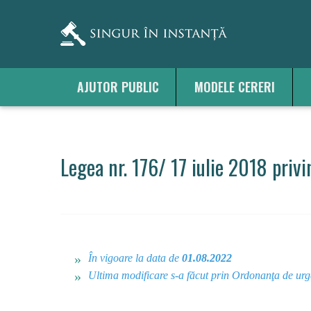
AJUTOR PUBLIC
MODELE CERERI
Legea nr. 176/ 17 iulie 2018 privi
În vigoare la data de
01.08.2022
Ultima modificare s-a făcut prin Ordonanţa de ur