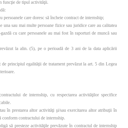
funcţie de tipul activităţii.
zdă:
cu persoanele care doresc să încheie contract de internship;
 de una sau mai multe persoane fizice sau juridice care au calitatea
ţii-gazdă cu care persoanele au mai fost în raporturi de muncă sau
revăzut la alin. (5), pe o perioadă de 3 ani de la data aplicării
t de principiul egalităţii de tratament prevăzut la art. 5 din Legea
terioare.
ntractului de internship, cu respectarea activităţilor specifice
cabile.
u în prestarea altor activităţi şi/sau exercitarea altor atribuţii în
că conform contractului de internship.
igă să presteze activităţile prevăzute în contractul de internship