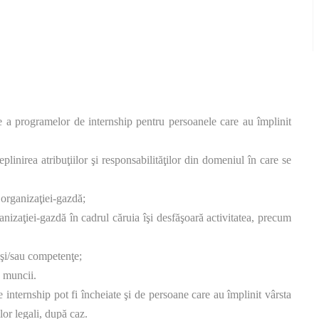
e a programelor de internship pentru persoanele care au împlinit
deplinirea atribuţiilor şi responsabilităţilor din domeniul în care se
e organizaţiei-gazdă;
rganizaţiei-gazdă în cadrul căruia îşi desfăşoară activitatea, precum
e şi/sau competenţe;
a muncii.
e internship pot fi încheiate şi de persoane care au împlinit vârsta
lor legali, după caz.