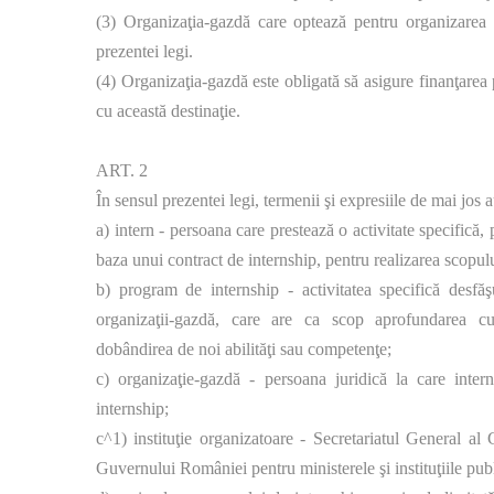
(3) Organizaţia-gazdă care optează pentru organizarea 
prezentei legi.
(4) Organizaţia-gazdă este obligată să asigure finanţarea
cu această destinaţie.
ART. 2
În sensul prezentei legi, termenii şi expresiile de mai jos 
a) intern - persoana care prestează o activitate specifică, 
baza unui contract de internship, pentru realizarea scopului
b) program de internship - activitatea specifică desfă
organizaţii-gazdă, care are ca scop aprofundarea cunoş
dobândirea de noi abilităţi sau competenţe;
c) organizaţie-gazdă - persoana juridică la care inter
internship;
c^1) instituţie organizatoare - Secretariatul General al
Guvernului României pentru ministerele şi instituţiile publ