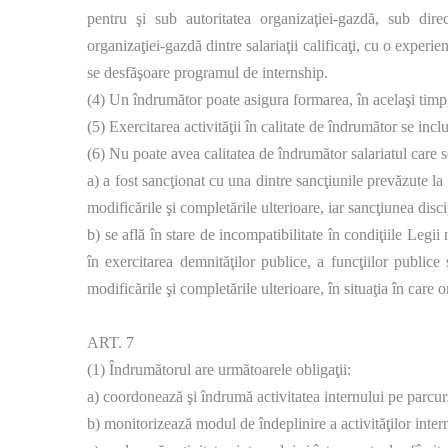
pentru şi sub autoritatea organizaţiei-gazdă, sub di
organizaţiei-gazdă dintre salariaţii calificaţi, cu o experi
se desfăşoare programul de internship.
(4) Un îndrumător poate asigura formarea, în acelaşi timp,
(5) Exercitarea activităţii în calitate de îndrumător se inc
(6) Nu poate avea calitatea de îndrumător salariatul care se
a) a fost sancţionat cu una dintre sancţiunile prevăzute la 
modificările şi completările ulterioare, iar sancţiunea discip
b) se află în stare de incompatibilitate în condiţiile Legi
în exercitarea demnităţilor publice, a funcţiilor publice
modificările şi completările ulterioare, în situaţia în care o
ART. 7
(1) Îndrumătorul are următoarele obligaţii:
a) coordonează şi îndrumă activitatea internului pe parcu
b) monitorizează modul de îndeplinire a activităţilor inter