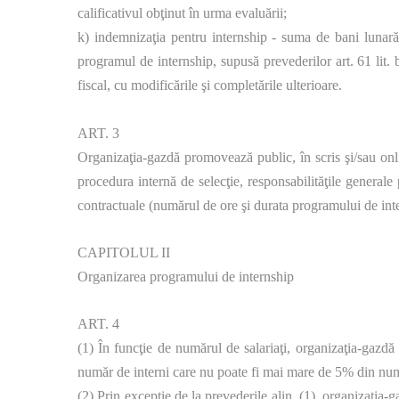
calificativul obţinut în urma evaluării;
k) indemnizaţia pentru internship - suma de bani lunară l
programul de internship, supusă prevederilor art. 61 lit. b
fiscal, cu modificările şi completările ulterioare.
ART. 3
Organizaţia-gazdă promovează public, în scris şi/sau onlin
procedura internă de selecţie, responsabilităţile generale
contractuale (numărul de ore şi durata programului de int
CAPITOLUL II
Organizarea programului de internship
ART. 4
(1) În funcţie de numărul de salariaţi, organizaţia-gazd
număr de interni care nu poate fi mai mare de 5% din număr
(2) Prin excepţie de la prevederile alin. (1), organizaţia-g