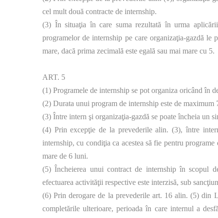
cel mult două contracte de internship.
(3) În situaţia în care suma rezultată în urma aplicăr
programelor de internship pe care organizaţia-gazdă le p
mare, dacă prima zecimală este egală sau mai mare cu 5.
ART. 5
(1) Programele de internship se pot organiza oricând în de
(2) Durata unui program de internship este de maximum 72
(3) Între intern şi organizaţia-gazdă se poate încheia un s
(4) Prin excepţie de la prevederile alin. (3), între int
internship, cu condiţia ca acestea să fie pentru programe d
mare de 6 luni.
(5) Încheierea unui contract de internship în scopul 
efectuarea activităţii respective este interzisă, sub sancţiun
(6) Prin derogare de la prevederile art. 16 alin. (5) din
completările ulterioare, perioada în care internul a desf