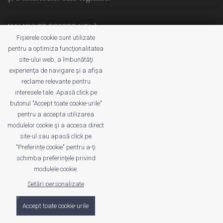
MAI MULTE DESPRE NOI
Fișierele cookie sunt utilizate
pentru a optimiza funcţionalitatea
Linkuri utile
site-ului web, a îmbunătăţi
experienţa de navigare şi a afişa
reclame relevante pentru
Despre noi
interesele tale. Apasă click pe
butonul "Accept toate cookie-urile"
Protecția consumatorilor - A.N.P.C.
pentru a accepta utilizarea
modulelor cookie şi a accesa direct
site-ul sau apasă click pe
Contactați-ne
"Preferințe cookie" pentru a-ţi
schimba preferinţele privind
modulele cookie.
Str. Carol I, nr.1, 240178, Ramnicu Valcea, Valcea, Romania
Setări personalizate
Telefon: +4 0771 023 552
Accept toate cookie-urile
E-Mail: contact@singur-in-instanta.ro