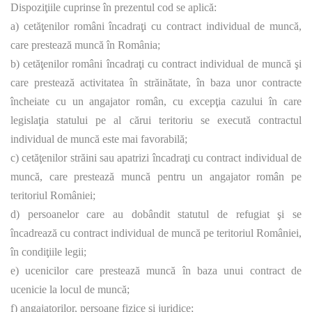
Dispoziţiile cuprinse în prezentul cod se aplică:
a) cetăţenilor români încadraţi cu contract individual de muncă,
care prestează muncă în România;
b) cetăţenilor români încadraţi cu contract individual de muncă şi
care prestează activitatea în străinătate, în baza unor contracte
încheiate cu un angajator român, cu excepţia cazului în care
legislaţia statului pe al cărui teritoriu se execută contractul
individual de muncă este mai favorabilă;
c) cetăţenilor străini sau apatrizi încadraţi cu contract individual de
muncă, care prestează muncă pentru un angajator român pe
teritoriul României;
d) persoanelor care au dobândit statutul de refugiat şi se
încadrează cu contract individual de muncă pe teritoriul României,
în condiţiile legii;
e) ucenicilor care prestează muncă în baza unui contract de
ucenicie la locul de muncă;
f) angajatorilor, persoane fizice şi juridice;