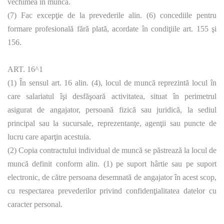
vechimea în muncă.
(7) Fac excepţie de la prevederile alin. (6) concediile pentru
formare profesională fără plată, acordate în condiţiile art. 155 şi
156.
ART. 16^1
(1) În sensul art. 16 alin. (4), locul de muncă reprezintă locul în
care salariatul îşi desfăşoară activitatea, situat în perimetrul
asigurat de angajator, persoană fizică sau juridică, la sediul
principal sau la sucursale, reprezentanţe, agenţii sau puncte de
lucru care aparţin acestuia.
(2) Copia contractului individual de muncă se păstrează la locul de
muncă definit conform alin. (1) pe suport hârtie sau pe suport
electronic, de către persoana desemnată de angajator în acest scop,
cu respectarea prevederilor privind confidenţialitatea datelor cu
caracter personal.