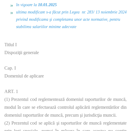
în vigoare la
10.01.2025
ultima modificare s-a făcut prin Legea nr. 283/ 13 noiembrie 2024
privind modificarea şi completarea unor acte normative, pentru
stabilirea salariilor minime adecvate
Titlul I
Dispoziţii generale
Cap. I
Domeniul de aplicare
ART. 1
(1) Prezentul cod reglementează domeniul raporturilor de muncă,
modul în care se efectuează controlul aplicării reglementărilor din
domeniul raporturilor de muncă, precum şi jurisdicţia muncii.
(2) Prezentul cod se aplică şi raporturilor de muncă reglementate
prin legi speciale, numai în măsura în care acestea nu conţin