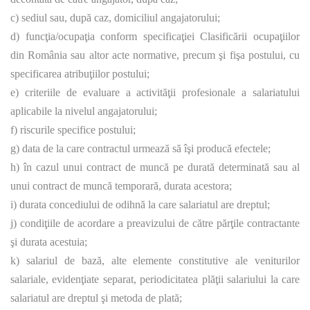
c) sediul sau, după caz, domiciliul angajatorului;
d) funcţia/ocupaţia conform specificaţiei Clasificării ocupaţiilor
din România sau altor acte normative, precum şi fişa postului, cu
specificarea atribuţiilor postului;
e) criteriile de evaluare a activităţii profesionale a salariatului
aplicabile la nivelul angajatorului;
f) riscurile specifice postului;
g) data de la care contractul urmează să îşi producă efectele;
h) în cazul unui contract de muncă pe durată determinată sau al
unui contract de muncă temporară, durata acestora;
i) durata concediului de odihnă la care salariatul are dreptul;
j) condiţiile de acordare a preavizului de către părţile contractante
şi durata acestuia;
k) salariul de bază, alte elemente constitutive ale veniturilor
salariale, evidenţiate separat, periodicitatea plăţii salariului la care
salariatul are dreptul şi metoda de plată;