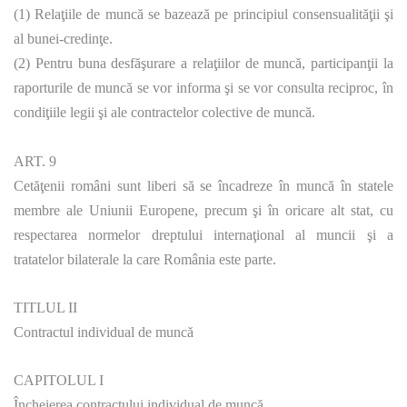
(1) Relaţiile de muncă se bazează pe principiul consensualităţii şi
al bunei-credinţe.
(2) Pentru buna desfăşurare a relaţiilor de muncă, participanţii la
raporturile de muncă se vor informa şi se vor consulta reciproc, în
condiţiile legii şi ale contractelor colective de muncă.
ART. 9
Cetăţenii români sunt liberi să se încadreze în muncă în statele
membre ale Uniunii Europene, precum şi în oricare alt stat, cu
respectarea normelor dreptului internaţional al muncii şi a
tratatelor bilaterale la care România este parte.
TITLUL II
Contractul individual de muncă
CAPITOLUL I
Încheierea contractului individual de muncă