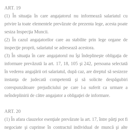
ART. 19
(1) În situaţia în care angajatorul nu informează salariatul cu
privire la toate elementele prevăzute de prezenta lege, acesta poate
sesiza Inspecţia Muncii.
(2) În cazul angajatorilor care au stabilite prin lege organe de
inspecţie proprii, salariatul se adresează acestora.
(3) În situaţia în care angajatorul nu îşi îndeplineşte obligaţia de
informare prevăzută la art. 17, 18, 105 şi 242, persoana selectată
în vederea angajării ori salariatul, după caz, are dreptul să sesizeze
instanţa de judecată competentă şi să solicite despăgubiri
corespunzătoare prejudiciului pe care l-a suferit ca urmare a
neîndeplinirii de către angajator a obligaţiei de informare.
ART. 20
(1) În afara clauzelor esenţiale prevăzute la art. 17, între părţi pot fi
negociate şi cuprinse în contractul individual de muncă şi alte