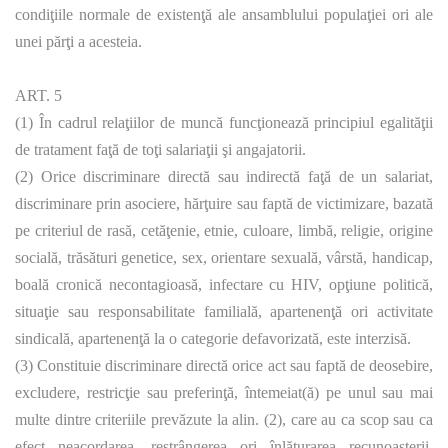
condiţiile normale de existenţă ale ansamblului populaţiei ori ale
unei părţi a acesteia.
ART. 5
(1) În cadrul relaţiilor de muncă funcţionează principiul egalităţii
de tratament faţă de toţi salariaţii şi angajatorii.
(2) Orice discriminare directă sau indirectă faţă de un salariat,
discriminare prin asociere, hărţuire sau faptă de victimizare, bazată
pe criteriul de rasă, cetăţenie, etnie, culoare, limbă, religie, origine
socială, trăsături genetice, sex, orientare sexuală, vârstă, handicap,
boală cronică necontagioasă, infectare cu HIV, opţiune politică,
situaţie sau responsabilitate familială, apartenenţă ori activitate
sindicală, apartenenţă la o categorie defavorizată, este interzisă.
(3) Constituie discriminare directă orice act sau faptă de deosebire,
excludere, restricţie sau preferinţă, întemeiat(ă) pe unul sau mai
multe dintre criteriile prevăzute la alin. (2), care au ca scop sau ca
efect neacordarea, restrângerea ori înlăturarea recunoaşterii,