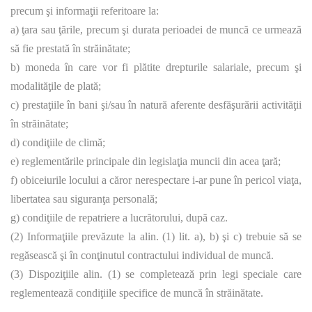
precum şi informaţii referitoare la:
a) ţara sau ţările, precum şi durata perioadei de muncă ce urmează
să fie prestată în străinătate;
b) moneda în care vor fi plătite drepturile salariale, precum şi
modalităţile de plată;
c) prestaţiile în bani şi/sau în natură aferente desfăşurării activităţii
în străinătate;
d) condiţiile de climă;
e) reglementările principale din legislaţia muncii din acea ţară;
f) obiceiurile locului a căror nerespectare i-ar pune în pericol viaţa,
libertatea sau siguranţa personală;
g) condiţiile de repatriere a lucrătorului, după caz.
(2) Informaţiile prevăzute la alin. (1) lit. a), b) şi c) trebuie să se
regăsească şi în conţinutul contractului individual de muncă.
(3) Dispoziţiile alin. (1) se completează prin legi speciale care
reglementează condiţiile specifice de muncă în străinătate.