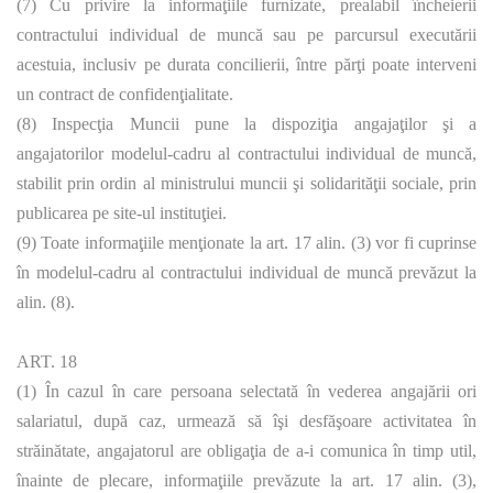
(7) Cu privire la informaţiile furnizate, prealabil încheierii
contractului individual de muncă sau pe parcursul executării
acestuia, inclusiv pe durata concilierii, între părţi poate interveni
un contract de confidenţialitate.
(8) Inspecţia Muncii pune la dispoziţia angajaţilor şi a
angajatorilor modelul-cadru al contractului individual de muncă,
stabilit prin ordin al ministrului muncii şi solidarităţii sociale, prin
publicarea pe site-ul instituţiei.
(9) Toate informaţiile menţionate la art. 17 alin. (3) vor fi cuprinse
în modelul-cadru al contractului individual de muncă prevăzut la
alin. (8).
ART. 18
(1) În cazul în care persoana selectată în vederea angajării ori
salariatul, după caz, urmează să îşi desfăşoare activitatea în
străinătate, angajatorul are obligaţia de a-i comunica în timp util,
înainte de plecare, informaţiile prevăzute la art. 17 alin. (3),