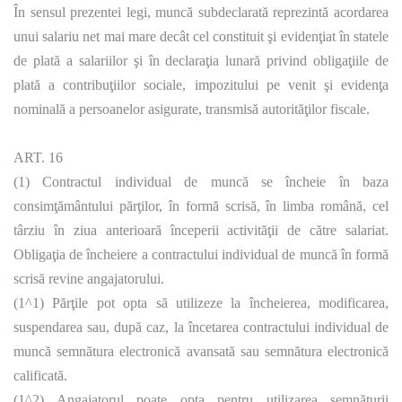
În sensul prezentei legi, muncă subdeclarată reprezintă acordarea
unui salariu net mai mare decât cel constituit şi evidenţiat în statele
de plată a salariilor şi în declaraţia lunară privind obligaţiile de
plată a contribuţiilor sociale, impozitului pe venit şi evidenţa
nominală a persoanelor asigurate, transmisă autorităţilor fiscale.
ART. 16
(1) Contractul individual de muncă se încheie în baza
consimţământului părţilor, în formă scrisă, în limba română, cel
târziu în ziua anterioară începerii activităţii de către salariat.
Obligaţia de încheiere a contractului individual de muncă în formă
scrisă revine angajatorului.
(1^1) Părţile pot opta să utilizeze la încheierea, modificarea,
suspendarea sau, după caz, la încetarea contractului individual de
muncă semnătura electronică avansată sau semnătura electronică
calificată.
(1^2) Angajatorul poate opta pentru utilizarea semnăturii