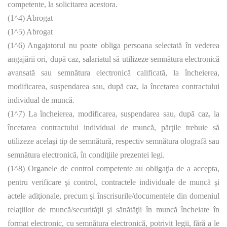
competente, la solicitarea acestora.
(1^4) Abrogat
(1^5) Abrogat
(1^6) Angajatorul nu poate obliga persoana selectată în vederea
angajării ori, după caz, salariatul să utilizeze semnătura electronică
avansată sau semnătura electronică calificată, la încheierea,
modificarea, suspendarea sau, după caz, la încetarea contractului
individual de muncă.
(1^7) La încheierea, modificarea, suspendarea sau, după caz, la
încetarea contractului individual de muncă, părţile trebuie să
utilizeze acelaşi tip de semnătură, respectiv semnătura olografă sau
semnătura electronică, în condiţiile prezentei legi.
(1^8) Organele de control competente au obligaţia de a accepta,
pentru verificare şi control, contractele individuale de muncă şi
actele adiţionale, precum şi înscrisurile/documentele din domeniul
relaţiilor de muncă/securităţii şi sănătăţii în muncă încheiate în
format electronic, cu semnătura electronică, potrivit legii, fără a le