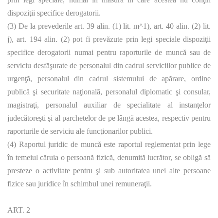
dispoziţii specifice derogatorii.
(3) De la prevederile art. 39 alin. (1) lit. m^1), art. 40 alin. (2) lit.
j), art. 194 alin. (2) pot fi prevăzute prin legi speciale dispoziţii
specifice derogatorii numai pentru raporturile de muncă sau de
serviciu desfăşurate de personalul din cadrul serviciilor publice de
urgenţă, personalul din cadrul sistemului de apărare, ordine
publică şi securitate naţională, personalul diplomatic şi consular,
magistraţi, personalul auxiliar de specialitate al instanţelor
judecătoreşti şi al parchetelor de pe lângă acestea, respectiv pentru
raporturile de serviciu ale funcţionarilor publici.
(4) Raportul juridic de muncă este raportul reglementat prin lege
în temeiul căruia o persoană fizică, denumită lucrător, se obligă să
presteze o activitate pentru şi sub autoritatea unei alte persoane
fizice sau juridice în schimbul unei remuneraţii.
ART. 2