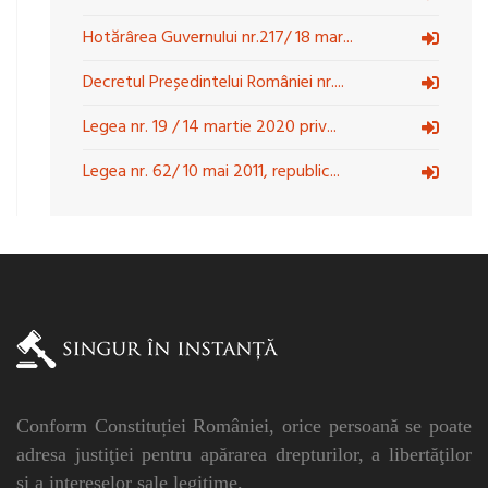
Hotărârea Guvernului nr.217/ 18 mar...
Decretul Președintelui României nr....
Legea nr. 19 / 14 martie 2020 priv...
Legea nr. 62/ 10 mai 2011, republic...
Conform Constituției României, orice persoană se poate
adresa justiţiei pentru apărarea drepturilor, a libertăţilor
şi a intereselor sale legitime.