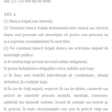
alin. (1) - (3) este nul de drept.
ART. 4
(1) Munca forţată este interzisă.
(2) Termenul muncă forţată desemnează orice muncă sau serviciu
impus unei persoane sub ameninţare ori pentru care persoana nu
şi-a exprimat consimţământul în mod liber.
(3) Nu constituie muncă forţată munca sau activitatea impusă de
autorităţile publice:
a) în temeiul legii privind serviciul militar obligatoriu;
b) pentru îndeplinirea obligaţiilor civice stabilite prin lege;
c) în baza unei hotărâri judecătoreşti de condamnare, rămasă
definitivă, în condiţiile legii;
d) în caz de forţă majoră, respectiv în caz de război, catastrofe sau
pericol de catastrofe precum: incendii, inundaţii, cutremure,
epidemii sau epizootii violente, invazii de animale sau insecte şi,
în general, în toate circumstanţele care pun în pericol viaţa sau