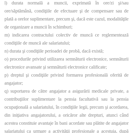
l) durata normală a muncii, exprimată în ore/zi şi/sau
ore/săptămână, condiţiile de efectuare şi de compensare sau de
plată a orelor suplimentare, precum şi, dacă este cazul, modalităţile
de organizare a muncii în schimburi;
m) indicarea contractului colectiv de muncă ce reglementează
condiţiile de muncă ale salariatului;
n) durata şi condiţiile perioadei de probă, dacă există;
o) procedurile privind utilizarea semnăturii electronice, semnăturii
electronice avansate şi semnăturii electronice calificate;
p) dreptul şi condiţiile privind formarea profesională oferită de
angajator;
q) suportarea de către angajator a asigurării medicale private, a
contribuţiilor suplimentare la pensia facultativă sau la pensia
ocupaţională a salariatului, în condiţiile legii, precum şi acordarea,
din iniţiativa angajatorului, a oricăror alte drepturi, atunci când
acestea constituie avantaje în bani acordate sau plătite de angajator
salariatului ca urmare a activităţii profesionale a acestuia, după