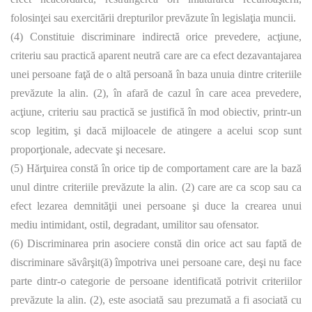
folosinţei sau exercitării drepturilor prevăzute în legislaţia muncii.
(4) Constituie discriminare indirectă orice prevedere, acţiune,
criteriu sau practică aparent neutră care are ca efect dezavantajarea
unei persoane faţă de o altă persoană în baza unuia dintre criteriile
prevăzute la alin. (2), în afară de cazul în care acea prevedere,
acţiune, criteriu sau practică se justifică în mod obiectiv, printr-un
scop legitim, şi dacă mijloacele de atingere a acelui scop sunt
proporţionale, adecvate şi necesare.
(5) Hărţuirea constă în orice tip de comportament care are la bază
unul dintre criteriile prevăzute la alin. (2) care are ca scop sau ca
efect lezarea demnităţii unei persoane şi duce la crearea unui
mediu intimidant, ostil, degradant, umilitor sau ofensator.
(6) Discriminarea prin asociere constă din orice act sau faptă de
discriminare săvârşit(ă) împotriva unei persoane care, deşi nu face
parte dintr-o categorie de persoane identificată potrivit criteriilor
prevăzute la alin. (2), este asociată sau prezumată a fi asociată cu