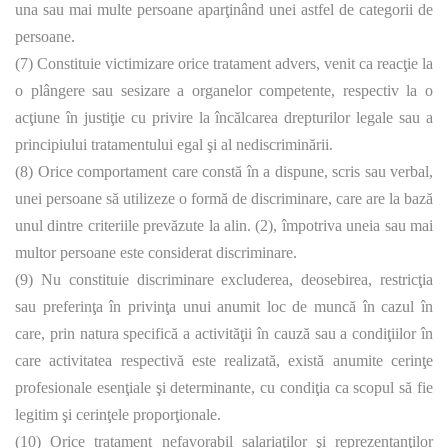
una sau mai multe persoane aparţinând unei astfel de categorii de
persoane.
(7) Constituie victimizare orice tratament advers, venit ca reacţie la
o plângere sau sesizare a organelor competente, respectiv la o
acţiune în justiţie cu privire la încălcarea drepturilor legale sau a
principiului tratamentului egal şi al nediscriminării.
(8) Orice comportament care constă în a dispune, scris sau verbal,
unei persoane să utilizeze o formă de discriminare, care are la bază
unul dintre criteriile prevăzute la alin. (2), împotriva uneia sau mai
multor persoane este considerat discriminare.
(9) Nu constituie discriminare excluderea, deosebirea, restricţia
sau preferinţa în privinţa unui anumit loc de muncă în cazul în
care, prin natura specifică a activităţii în cauză sau a condiţiilor în
care activitatea respectivă este realizată, există anumite cerinţe
profesionale esenţiale şi determinante, cu condiţia ca scopul să fie
legitim şi cerinţele proporţionale.
(10) Orice tratament nefavorabil salariaţilor şi reprezentanţilor