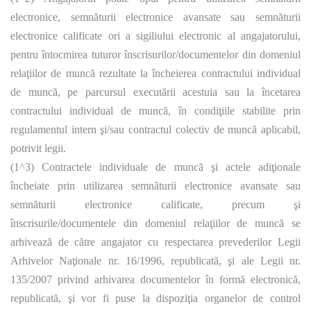
electronice, semnăturii electronice avansate sau semnăturii
electronice calificate ori a sigiliului electronic al angajatorului,
pentru întocmirea tuturor înscrisurilor/documentelor din domeniul
relaţiilor de muncă rezultate la încheierea contractului individual
de muncă, pe parcursul executării acestuia sau la încetarea
contractului individual de muncă, în condiţiile stabilite prin
regulamentul intern şi/sau contractul colectiv de muncă aplicabil,
potrivit legii.
(1^3) Contractele individuale de muncă şi actele adiţionale
încheiate prin utilizarea semnăturii electronice avansate sau
semnăturii electronice calificate, precum şi
înscrisurile/documentele din domeniul relaţiilor de muncă se
arhivează de către angajator cu respectarea prevederilor Legii
Arhivelor Naţionale nr. 16/1996, republicată, şi ale Legii nr.
135/2007 privind arhivarea documentelor în formă electronică,
republicată, şi vor fi puse la dispoziţia organelor de control