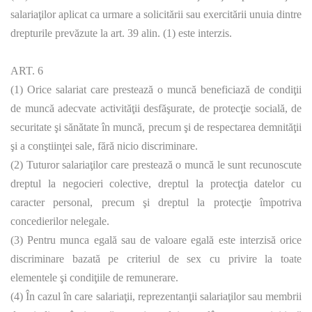
salariaţilor aplicat ca urmare a solicitării sau exercitării unuia dintre
drepturile prevăzute la art. 39 alin. (1) este interzis.
ART. 6
(1) Orice salariat care prestează o muncă beneficiază de condiţii
de muncă adecvate activităţii desfăşurate, de protecţie socială, de
securitate şi sănătate în muncă, precum şi de respectarea demnităţii
şi a conştiinţei sale, fără nicio discriminare.
(2) Tuturor salariaţilor care prestează o muncă le sunt recunoscute
dreptul la negocieri colective, dreptul la protecţia datelor cu
caracter personal, precum şi dreptul la protecţie împotriva
concedierilor nelegale.
(3) Pentru munca egală sau de valoare egală este interzisă orice
discriminare bazată pe criteriul de sex cu privire la toate
elementele şi condiţiile de remunerare.
(4) În cazul în care salariaţii, reprezentanţii salariaţilor sau membrii