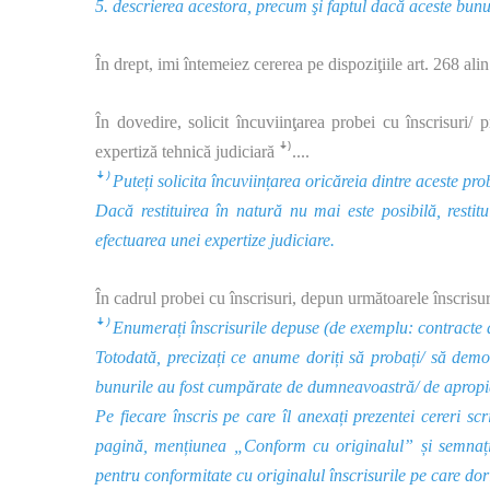
5. descrierea acestora, precum şi faptul dacă aceste bunur
În drept, imi întemeiez cererea pe dispoziţiile art. 268 alin
În dovedire, solicit încuviinţarea probei cu înscrisuri/ 
expertiză tehnică judiciară ꜜ⁾....
ꜜ⁾ Puteți solicita încuviințarea oricăreia dintre aceste pr
Dacă restituirea în natură nu mai este posibilă, restit
efectuarea unei expertize judiciare.
În cadrul probei cu înscrisuri, depun următoarele înscrisuri 
ꜜ⁾ Enumerați înscrisurile depuse (de exemplu: contracte d
Totodată, precizați ce anume doriți să probați/ să demon
bunurile au fost cumpărate de dumneavoastră/ de apropia
Pe fiecare înscris pe care îl anexați prezentei cereri scri
pagină, mențiunea „Conform cu originalul” și semnați 
pentru conformitate cu originalul înscrisurile pe care dori