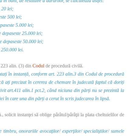
n bani, de restituire a darurilor, se calculează astfel:
20 lei;
ste 500 lei;
epaseste 5.000 lei;
e depaseste 25.000 lei;
ce depaseste 50.000 lei;
 250.000 lei.
 223 alin. (3) din
Codul
de procedură civilă.
tați în instanță, conform art. 223 alin.3 din
Codul
de procedură
ă ați precizat în cererea de chemare în judecată faptul că doriți
ivit art.411 alin.1 pct.2, când niciuna din părți nu se prezintă la
i în care una din părți a cerut în scris judecarea în lipsă.
 solicit instanţei să oblige pârâtul/pârâţii la plata cheltuielilor de
 timbru, onorariile avocaţilor/ experţilor/ specialiştilor/ sumele