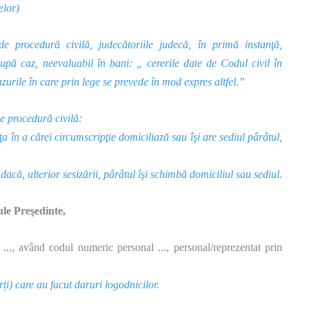
elor)
e procedură civilă, judecătoriile judecă, în primă instanţă,
 după caz, neevaluabil în bani: „
cererile date de
Codul
civil în
azurile în care prin lege se prevede în mod expres altfel.”
e procedură civilă:
 în a cărei circumscripţie domiciliază sau îşi are sediul pârâtul,
că, ulterior sesizării, pârâtul îşi schimbă domiciliul sau sediul.
e Preşedinte,
 ..., având codul numeric personal ..., personal/reprezentat prin
ți) care au facut daruri logodnicilor.