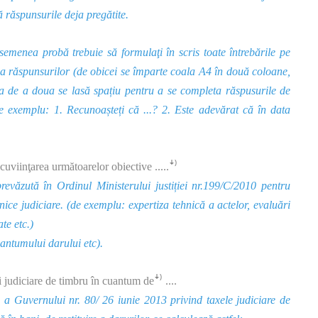
ă răspunsurile deja pregătite.
semenea probă trebuie să formulaţi în scris toate întrebările pe
ea răspunsurilor (de obicei se împarte coala A4 în două coloane,
ea de a doua se lasă spațiu pentru a se completa răspusurile de
De exemplu: 1. Recunoașteți că ...? 2. Este adevărat că în data
încuviinţarea următoarelor obiective .....ꜜ⁾
 prevăzută în
Ordinul
Ministerului justiției nr.199/C/2010 pentru
ice judiciare. (de exemplu: expertiza tehnică a actelor, evaluări
te etc.)
uantumului darului etc).
 judiciare de timbru în cuantum deꜜ⁾ ....
a Guvernului nr. 80/ 26 iunie 2013 privind taxele judiciare de