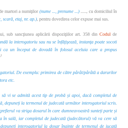
e de martori a numiţilor
(nume ..., prenume ...)
....., cu domiciliul în
, scară, etaj, nr. ap.)
, pentru dovedirea celor expuse mai sus.
lui, sub sancţiunea aplicării dispoziţiilor art. 358 din
Codul
de
undă la interogatoriu sau nu se înfăţişează, instanţa poate socoti
ai ca un început de dovadă în folosul aceluia care a propus
⁾
rogatoriul. De exemplu: primirea de către pârât/pârâtă a darurilor
tora etc.
ă să vi se admită acest tip de probă și apoi, dacă completul de
, depuneți la termenul de judecată următor interogatoriul scris.
grefierul va striga dosarul în care dumneavoastră sunteți parte și
ța în sală, iar completul de judecată (judecătorul) vă va cere să
depuneți interogatoriul la dosar înainte de termenul de jucată