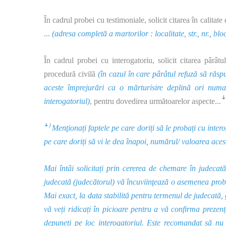
În cadrul probei cu testimoniale, solicit citarea în calitat
...
(adresa completă a martorilor : localitate, str., nr., bloc
În cadrul probei cu interogatoriu, solicit citarea pârâtu
procedură civilă
(în cazul în care pârâtul refuză să răsp
aceste împrejurări ca o mărturisire deplină ori num
ꜜ
interogatoriul)
, pentru dovedirea următoarelor aspecte...
ꜜ⁾ Menţionați faptele pe care doriți să le probați cu inte
pe care doriți să vi le dea înapoi, numărul/ valoarea aces
Mai întâi solicitați prin cererea de chemare în judecat
judecată (judecătorul) vă încuviinţează o asemenea probă
Mai exact, la data stabilită pentru termenul de judecată, 
vă veți ridicați în picioare pentru a vă confirma prezen
depuneți pe loc interogatoriul. Este recomandat să nu 