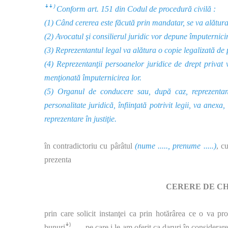
ꜜꜜ⁾ Conform art. 151 din Codul de procedură civilă :
(1) Când cererea este făcută prin mandatar, se va alătura
(2) Avocatul şi consilierul juridic vor depune împuternicirea
(3) Reprezentantul legal va alătura o copie legalizată de pe
(4) Reprezentanţii persoanelor juridice de drept privat 
menţionată împuternicirea lor.
(5) Organul de conducere sau, după caz, reprezentantu
personalitate juridică, înfiinţată potrivit legii, va anexa
reprezentare în justiţie.
în contradictoriu cu pârâtul
(nume ....., prenume .....)
, c
prezenta
CERERE DE CH
prin care solicit instanţei ca prin hotărârea ce o va pr
bunuriꜜ⁾....., pe care i le-am oferit ca daruri în considera