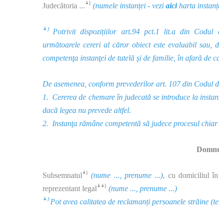
Judecătoria ...ꜜ⁾
(numele instanței - vezi
aici
harta instanț
ꜜ⁾ Potrivit dispozițiilor art.94 pct.1 lit.a din
Codul
d
următoarele cereri al căror obiect este evaluabil sau,
competenţa instanţei de tutelă şi de familie, în afară de c
De asemenea, conform prevederilor art. 107 din Codul d
1. Cererea de chemare în judecată se introduce la instanţa
dacă legea nu prevede altfel.
2. Instanţa rămâne competentă să judece procesul chiar da
Domnul
Subsemnatulꜜ⁾
(nume ..., prenume ...)
, cu domiciliul în
reprezentant legalꜜꜜ⁾
(nume ..., prenume ...)
ꜜ⁾ Pot avea calitatea de reclamanți persoanele străine (ter