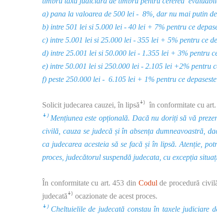
timbru taxa judiciară de timbru pentru cererea evaluabilă î
a) pana la valoarea de 500 lei - 8%, dar nu mai putin de 
b) intre 501 lei si 5.000 lei - 40 lei + 7% pentru ce depase
c) intre 5.001 lei si 25.000 lei - 355 lei + 5% pentru ce d
d) intre 25.001 lei si 50.000 lei - 1.355 lei + 3% pentru c
e) intre 50.001 lei si 250.000 lei - 2.105 lei +2% pentru 
f) peste 250.000 lei - 6.105 lei + 1% pentru ce depaseste
Solicit judecarea cauzei, în lipsăꜜ⁾ în conformitate cu art.
ꜜ⁾
Mențiunea este opțională. Dacă nu doriți să vă prezen
civilă, cauza se judecă și în absența dumneavoastră, dac
ca judecarea acesteia să se facă și în lipsă. Atenție, potr
proces, judecătorul suspendă judecata, cu excepția situație
În conformitate cu art. 453 din
Codul
de procedură civilă.,
judecatăꜜ⁾ ocazionate de acest proces.
ꜜ⁾ Cheltuielile de judecată constau în taxele judiciare de