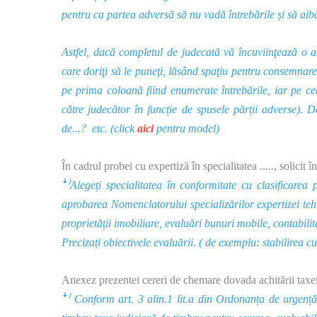
pentru ca partea adversă să nu vadă întrebările și să aib
Astfel, dacă completul de judecată vă încuviinţează o a
care doriţi să le puneţi, lăsând spaţiu pentru consemnar
pe prima coloană fiind enumerate întrebările, iar pe c
către judecător în funcție de spusele părții adverse). 
de...? etc. (click
aici
pentru model)
În cadrul probei cu expertiză în specialitatea ....., solicit 
ꜜ⁾Alegeți specialitatea în conformitate cu clasificarea
aprobarea Nomenclatorului specializărilor expertizei tehn
proprietății imobiliare, evaluări bunuri mobile, contabilita
Precizați obiectivele evaluării. ( de exemplu: stabilirea c
Anexez prezentei cereri de chemare dovada achitării taxei
ꜜ⁾ Conform art. 3 alin.1 lit.a din
Ordonanța
de urgență 