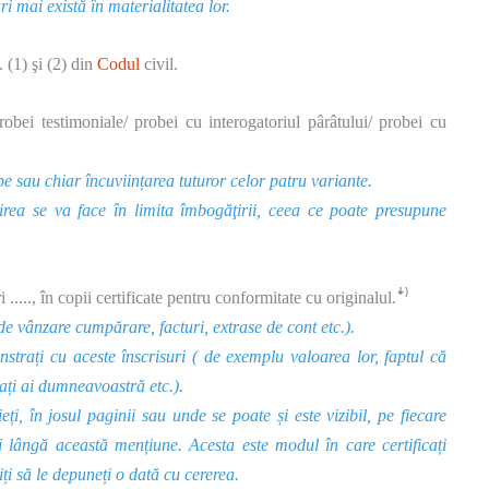
i mai există în materialitatea lor.
. (1) şi (2) din
Codul
civil.
probei testimoniale/ probei cu interogatoriul pârâtului/ probei cu
obe sau chiar încuviințarea tuturor celor patru variante.
uirea se va face în limita îmbogăţirii, ceea ce poate presupune
....., în copii certificate pentru conformitate cu originalul.ꜜ⁾
e vânzare cumpărare, facturi, extrase de cont etc.).
strați cu aceste înscrisuri ( de exemplu valoarea lor, faptul că
ți ai dumneavoastră etc.).
eți, în josul paginii sau unde se poate și este vizibil, pe fiecare
lângă această mențiune. Acesta este modul în care certificați
ți să le depuneți o dată cu cererea.