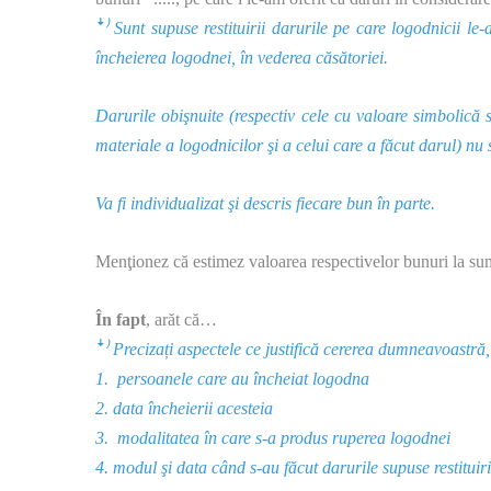
ꜜ⁾ Sunt supuse restituirii darurile pe care logodnicii l
încheierea logodnei, în vederea căsătoriei.
Darurile obişnuite (respectiv cele cu valoare simbolică 
materiale a logodnicilor şi a celui care a făcut darul) nu s
Va fi individualizat şi descris fiecare bun în parte.
Menţionez că estimez valoarea respectivelor bunuri la suma
În fapt
, arăt că…
ꜜ⁾ Precizați aspectele ce justifică cererea dumneavoastră
1. persoanele care au încheiat logodna
2. data încheierii acesteia
3. modalitatea în care s-a produs ruperea logodnei
4. modul şi data când s-au făcut darurile supuse restituiri