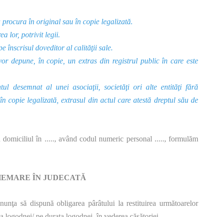
 procura în original sau în copie legalizată.
 lor, potrivit legii.
 înscrisul doveditor al calităţii sale.
vor depune, în copie, un extras din registrul public în care este
l desemnat al unei asociaţii, societăţi ori alte entităţi fără
, în copie legalizată, extrasul din actul care atestă dreptul său de
u domiciliul în ....., având codul numeric personal ....., formulăm
EMARE ÎN JUDECATĂ
onunţa să dispună obligarea pârâtului la restituirea următoarelor
rea logodnei/ pe durata logodnei, în vederea căsătoriei.