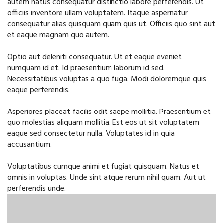
autem natus consequatur distinctio labore perferendis. Ut
officiis inventore ullam voluptatem. Itaque aspernatur
consequatur alias quisquam quam quis ut. Officiis quo sint aut
et eaque magnam quo autem.
Optio aut deleniti consequatur. Ut et eaque eveniet
numquam id et. Id praesentium laborum id sed.
Necessitatibus voluptas a quo fuga. Modi doloremque quis
eaque perferendis.
Asperiores placeat facilis odit saepe mollitia. Praesentium et
quo molestias aliquam mollitia. Est eos ut sit voluptatem
eaque sed consectetur nulla. Voluptates id in quia
accusantium.
Voluptatibus cumque animi et fugiat quisquam. Natus et
omnis in voluptas. Unde sint atque rerum nihil quam. Aut ut
perferendis unde.